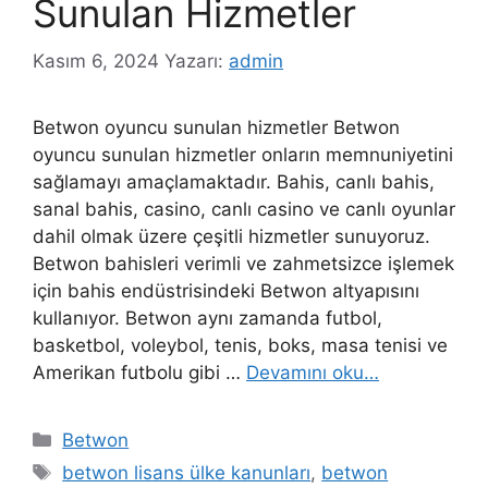
Sunulan Hizmetler
Kasım 6, 2024
Yazarı:
admin
Betwon oyuncu sunulan hizmetler Betwon
oyuncu sunulan hizmetler onların memnuniyetini
sağlamayı amaçlamaktadır. Bahis, canlı bahis,
sanal bahis, casino, canlı casino ve canlı oyunlar
dahil olmak üzere çeşitli hizmetler sunuyoruz.
Betwon bahisleri verimli ve zahmetsizce işlemek
için bahis endüstrisindeki Betwon altyapısını
kullanıyor. Betwon aynı zamanda futbol,
basketbol, voleybol, tenis, boks, masa tenisi ve
Amerikan futbolu gibi …
Devamını oku…
Kategoriler
Betwon
Etiketler
betwon lisans ülke kanunları
,
betwon