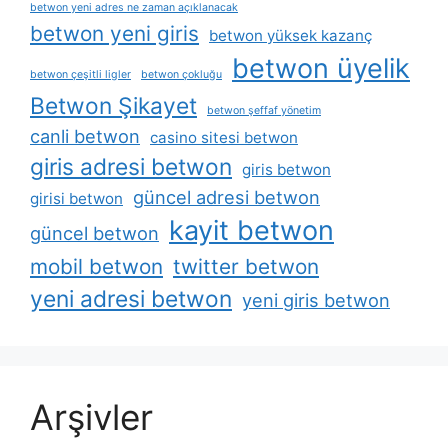
betwon yeni adres ne zaman açıklanacak
betwon yeni giris
betwon yüksek kazanç
betwon üyelik
betwon çeşitli ligler
betwon çokluğu
Betwon Şikayet
betwon şeffaf yönetim
canli betwon
casino sitesi betwon
giris adresi betwon
giris betwon
güncel adresi betwon
girisi betwon
kayit betwon
güncel betwon
mobil betwon
twitter betwon
yeni adresi betwon
yeni giris betwon
Arşivler