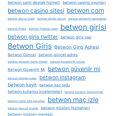
betwon canlı destek hizmeti
betwon casino oyunları
betwon com
betwon casino sitesi
betwon dosya i̇steği
betwon düşük yatırım
betwon etkileşim seçenekleri
betwon girisi
betwon finans
betwon finansal i̇şlem
betwon giris twitter
betwon giris yap
Betwon Giriş
Betwon Giriş Adresi
Betwon Güncel
betwon güncel adres
betwon güvenilir bahis siteleri
betwon güvenilirlik sorunu
betwon güvenlir mi
Betwon Güvenilir Mi
betwon instagram
betwon hold'em poker
betwon kayit
betwon kaç oldu
betwon kullanıcı i̇ncelemeleri
betwon kullanıcı memnuniyeti
betwon maç izle
betwon lisans ülke kanunları
betwon müşteri hizmetleri
betwon mevcut oyunlar
betwon müşteri merkezi