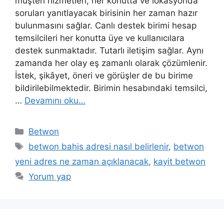
müşteri hizmetleri, her konutta ve lokasyonda
soruları yanıtlayacak birisinin her zaman hazır
bulunmasını sağlar. Canlı destek birimi hesap
temsilcileri her konutta üye ve kullanıcılara
destek sunmaktadır. Tutarlı iletişim sağlar. Aynı
zamanda her olay eş zamanlı olarak çözümlenir.
İstek, şikâyet, öneri ve görüşler de bu birime
bildirilebilmektedir. Birimin hesabındaki temsilci,
…
Devamını oku…
Kategoriler
Betwon
Etiketler
betwon bahis adresi nasıl belirlenir
,
betwon
yeni adres ne zaman açıklanacak
,
kayit betwon
Yorum yap