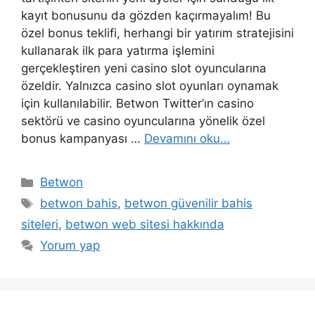
kayıt bonusunu da gözden kaçırmayalım! Bu
özel bonus teklifi, herhangi bir yatırım stratejisini
kullanarak ilk para yatırma işlemini
gerçekleştiren yeni casino slot oyuncularına
özeldir. Yalnızca casino slot oyunları oynamak
için kullanılabilir. Betwon Twitter’ın casino
sektörü ve casino oyuncularına yönelik özel
bonus kampanyası …
Devamını oku…
Kategoriler
Betwon
Etiketler
betwon bahis
,
betwon güvenilir bahis
siteleri
,
betwon web sitesi hakkında
Yorum yap