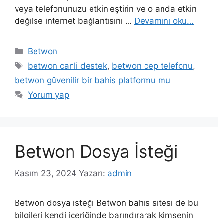
veya telefonunuzu etkinleştirin ve o anda etkin
değilse internet bağlantısını …
Devamını oku…
Kategoriler
Betwon
Etiketler
betwon canli destek
,
betwon cep telefonu
,
betwon güvenilir bir bahis platformu mu
Yorum yap
Betwon Dosya İsteği
Kasım 23, 2024
Yazarı:
admin
Betwon dosya isteği Betwon bahis sitesi de bu
bilgileri kendi içeriğinde barındırarak kimsenin