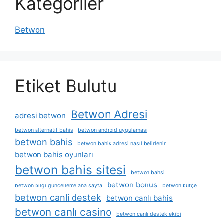
Kategoriler
Betwon
Etiket Bulutu
Betwon Adresi
adresi betwon
betwon alternatif bahis
betwon android uygulaması
betwon bahis
betwon bahis adresi nasıl belirlenir
betwon bahis oyunları
betwon bahis sitesi
betwon bahsi
betwon bonus
betwon bilgi güncelleme ana sayfa
betwon bütçe
betwon canli destek
betwon canlı bahis
betwon canlı casino
betwon canlı destek ekibi