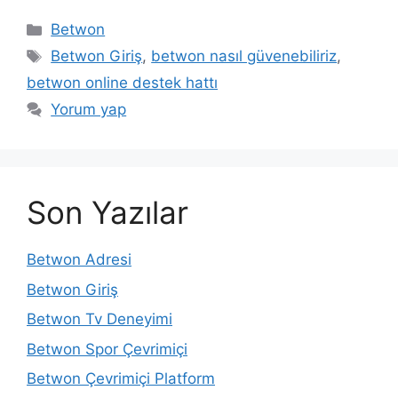
Kategoriler
Betwon
Etiketler
Betwon Giriş
,
betwon nasıl güvenebiliriz
,
betwon online destek hattı
Yorum yap
Son Yazılar
Betwon Adresi
Betwon Giriş
Betwon Tv Deneyimi
Betwon Spor Çevrimiçi
Betwon Çevrimiçi Platform