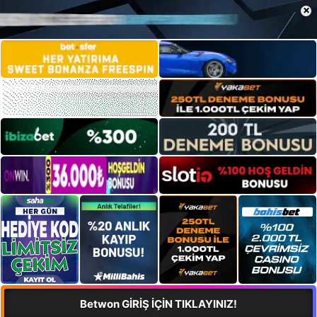
×
Betwon GİRİŞ İÇİN TIKLAYINIZ!