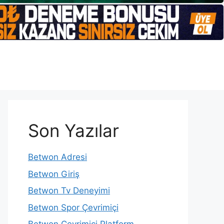
Son Yazılar
Betwon Adresi
Betwon Giriş
Betwon Tv Deneyimi
Betwon Spor Çevrimiçi