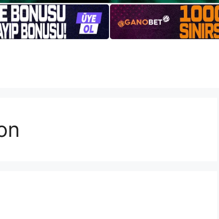
won
ı