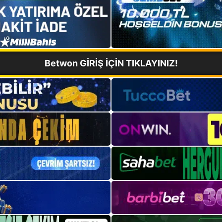
Betwon GİRİŞ İÇİN TIKLAYINIZ!