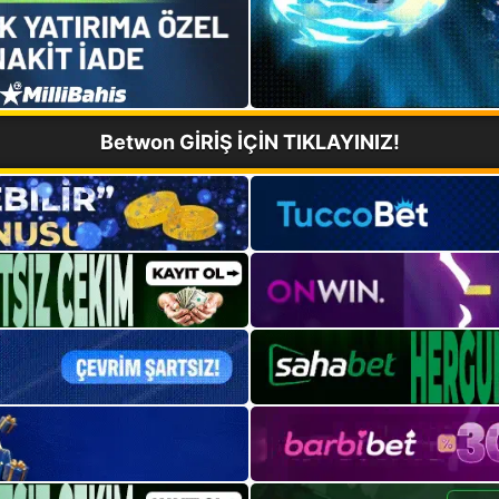
Betwon GİRİŞ İÇİN TIKLAYINIZ!