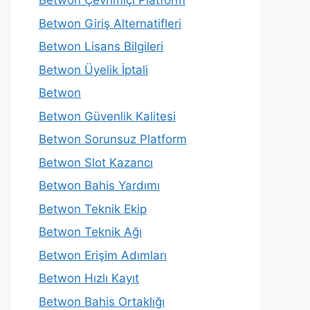
Betwon Çevrimiçi Platform
Betwon Giriş Alternatifleri
Betwon Lisans Bilgileri
Betwon Üyelik İptali
Betwon
Betwon Güvenlik Kalitesi
Betwon Sorunsuz Platform
Betwon Slot Kazancı
Betwon Bahis Yardımı
Betwon Teknik Ekip
Betwon Teknik Ağı
Betwon Erişim Adımları
Betwon Hızlı Kayıt
Betwon Bahis Ortaklığı