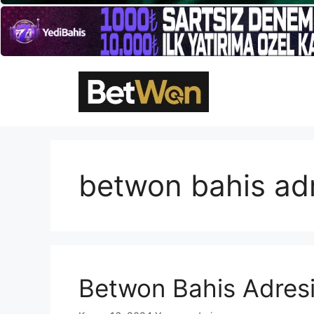
İçeriğe
atla
betwon bahis adre
Betwon Bahis Adresi 