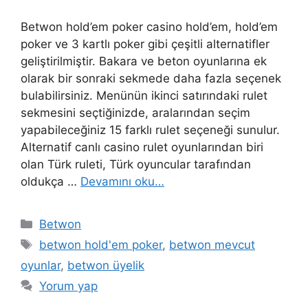
Betwon hold’em poker casino hold’em, hold’em
poker ve 3 kartlı poker gibi çeşitli alternatifler
geliştirilmiştir. Bakara ve beton oyunlarına ek
olarak bir sonraki sekmede daha fazla seçenek
bulabilirsiniz. Menünün ikinci satırındaki rulet
sekmesini seçtiğinizde, aralarından seçim
yapabileceğiniz 15 farklı rulet seçeneği sunulur.
Alternatif canlı casino rulet oyunlarından biri
olan Türk ruleti, Türk oyuncular tarafından
oldukça …
Devamını oku…
Kategoriler
Betwon
Etiketler
betwon hold'em poker
,
betwon mevcut
oyunlar
,
betwon üyelik
Yorum yap