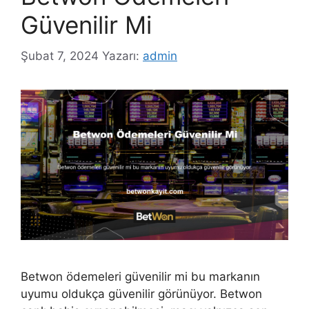
Güvenilir Mi
Şubat 7, 2024
Yazarı:
admin
Betwon ödemeleri güvenilir mi bu markanın
uyumu oldukça güvenilir görünüyor. Betwon