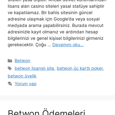
lisans alan casino siteleri yasal statüye sahiptir
ve kapatılamaz. Bir bahis sitesinin güncel
adresine ulaşmak için Google’da veya sosyal
medyada arama yapabilirsiniz. Burada mevcut
adresinizle kayıt olmanız ve ardından hesap
bilgilerinizi ve genel kişisel bilgilerinizi girmeniz
gerekecektir. Çoğu …
Devamını oku…
Kategoriler
Betwon
Etiketler
betwon lisanslı site
,
betwon üç kartlı poker
,
betwon üyelik
Yorum yap
Betwon Ödemeleri