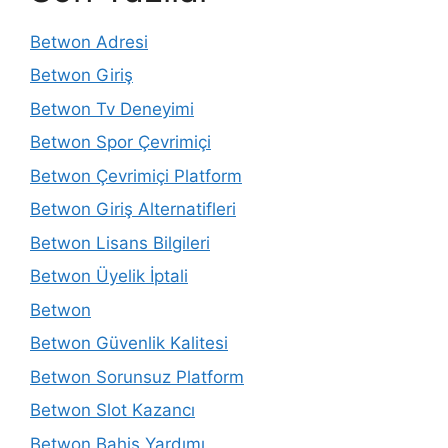
Betwon Adresi
Betwon Giriş
Betwon Tv Deneyimi
Betwon Spor Çevrimiçi
Betwon Çevrimiçi Platform
Betwon Giriş Alternatifleri
Betwon Lisans Bilgileri
Betwon Üyelik İptali
Betwon
Betwon Güvenlik Kalitesi
Betwon Sorunsuz Platform
Betwon Slot Kazancı
Betwon Bahis Yardımı