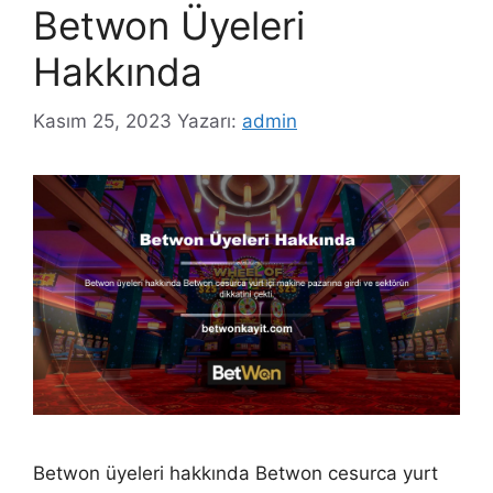
Betwon Üyeleri
Hakkında
Kasım 25, 2023
Yazarı:
admin
Betwon üyeleri hakkında Betwon cesurca yurt