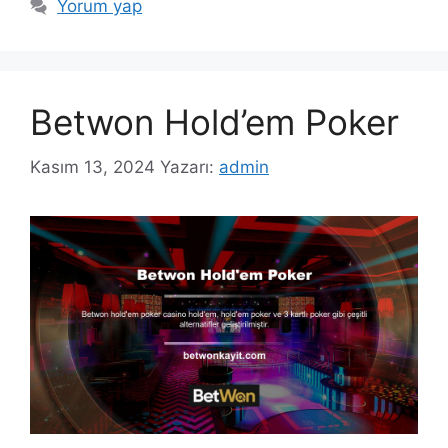
Yorum yap
Betwon Hold’em Poker
Kasım 13, 2024
Yazarı:
admin