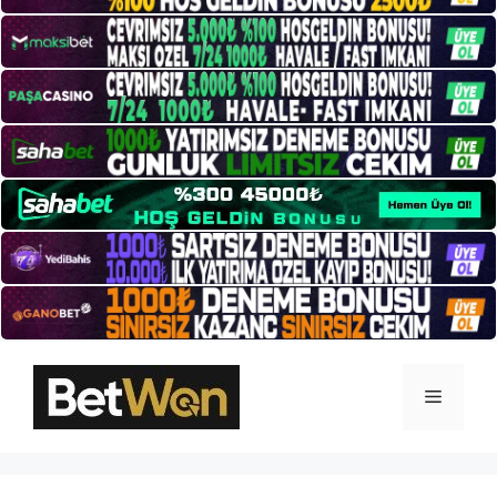
İçeriğe
atla
Menü