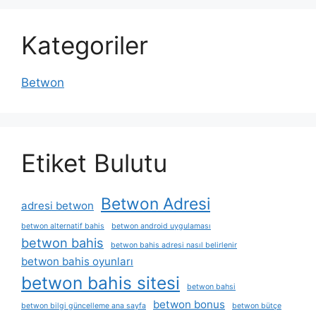
Kategoriler
Betwon
Etiket Bulutu
Betwon Adresi
adresi betwon
betwon alternatif bahis
betwon android uygulaması
betwon bahis
betwon bahis adresi nasıl belirlenir
betwon bahis oyunları
betwon bahis sitesi
betwon bahsi
betwon bonus
betwon bilgi güncelleme ana sayfa
betwon bütçe