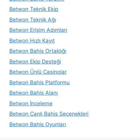
Betwon Teknik Ekip
Betwon Teknik Ağı
Betwon Erişim Adımları
Betwon Hızlı Kayıt
Betwon Bahis Ortaklığı
Betwon Ekip Desteği
Betwon Ünlü Casinolar
Betwon Bahis Platformu
Betwon Bahis Alanı
Betwon İnceleme
Betwon Canlı Bahis Seçenekleri
Betwon Bahis Oyunları