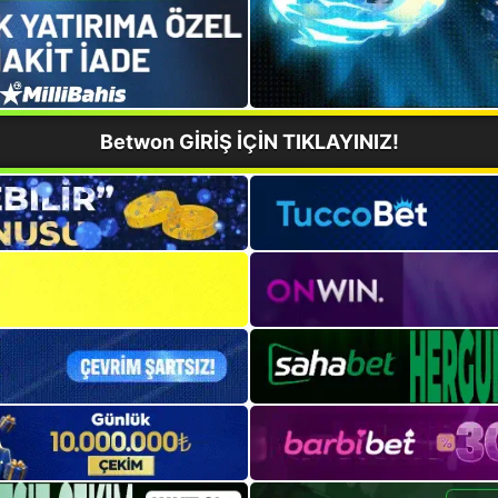
Betwon GİRİŞ İÇİN TIKLAYINIZ!