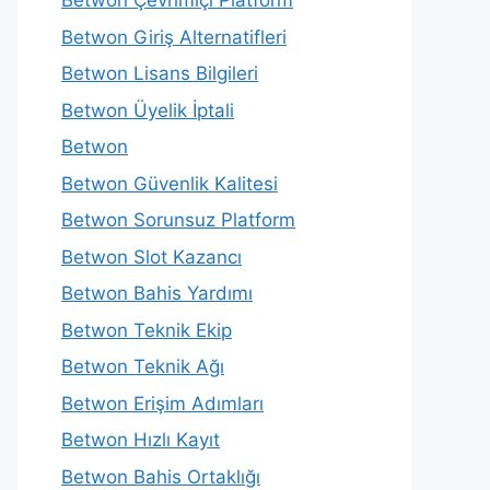
Betwon Çevrimiçi Platform
Betwon Giriş Alternatifleri
Betwon Lisans Bilgileri
Betwon Üyelik İptali
Betwon
Betwon Güvenlik Kalitesi
Betwon Sorunsuz Platform
Betwon Slot Kazancı
Betwon Bahis Yardımı
Betwon Teknik Ekip
Betwon Teknik Ağı
Betwon Erişim Adımları
Betwon Hızlı Kayıt
Betwon Bahis Ortaklığı