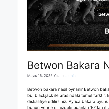
Betwon Bakara N
Mayıs 16, 2025
Yazarı:
admin
Betwon bakara nasıl oynanır Betwon bakara
bu, blackjack ile arasındaki temel farktır.
diskalifiye edilirsiniz. Ayrıca bakara oyu
bunun yerine elinizdeki puanları 10’dan 