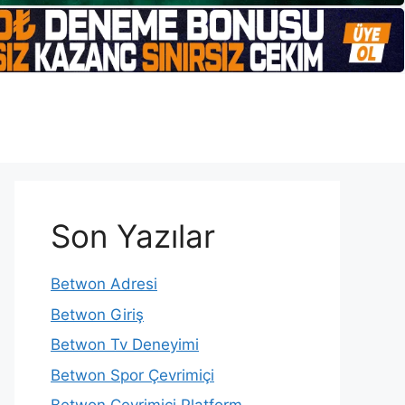
Son Yazılar
Betwon Adresi
Betwon Giriş
Betwon Tv Deneyimi
Betwon Spor Çevrimiçi