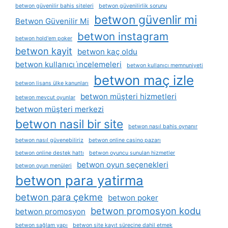
betwon güvenilir bahis siteleri
betwon güvenilirlik sorunu
betwon güvenlir mi
Betwon Güvenilir Mi
betwon instagram
betwon hold'em poker
betwon kayit
betwon kaç oldu
betwon kullanıcı i̇ncelemeleri
betwon kullanıcı memnuniyeti
betwon maç izle
betwon lisans ülke kanunları
betwon müşteri hizmetleri
betwon mevcut oyunlar
betwon müşteri merkezi
betwon nasil bir site
betwon nasıl bahis oynanır
betwon nasıl güvenebiliriz
betwon online casino pazarı
betwon online destek hattı
betwon oyuncu sunulan hizmetler
betwon oyun seçenekleri
betwon oyun menüleri
betwon para yatirma
betwon para çekme
betwon poker
betwon promosyon kodu
betwon promosyon
betwon sağlam yapı
betwon site kayıt sürecine dahil etmek