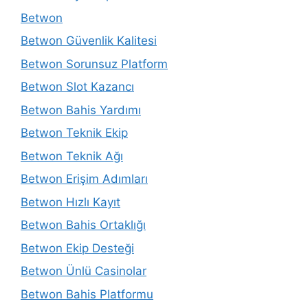
Betwon
Betwon Güvenlik Kalitesi
Betwon Sorunsuz Platform
Betwon Slot Kazancı
Betwon Bahis Yardımı
Betwon Teknik Ekip
Betwon Teknik Ağı
Betwon Erişim Adımları
Betwon Hızlı Kayıt
Betwon Bahis Ortaklığı
Betwon Ekip Desteği
Betwon Ünlü Casinolar
Betwon Bahis Platformu