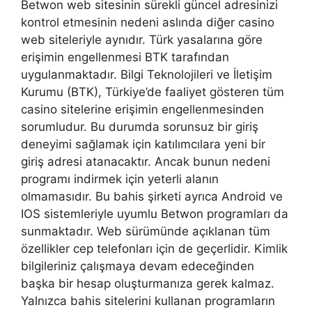
Betwon web sitesinin sürekli güncel adresinizi
kontrol etmesinin nedeni aslında diğer casino
web siteleriyle aynıdır. Türk yasalarına göre
erişimin engellenmesi BTK tarafından
uygulanmaktadır. Bilgi Teknolojileri ve İletişim
Kurumu (BTK), Türkiye’de faaliyet gösteren tüm
casino sitelerine erişimin engellenmesinden
sorumludur. Bu durumda sorunsuz bir giriş
deneyimi sağlamak için katılımcılara yeni bir
giriş adresi atanacaktır. Ancak bunun nedeni
programı indirmek için yeterli alanın
olmamasıdır. Bu bahis şirketi ayrıca Android ve
IOS sistemleriyle uyumlu Betwon programları da
sunmaktadır. Web sürümünde açıklanan tüm
özellikler cep telefonları için de geçerlidir. Kimlik
bilgileriniz çalışmaya devam edeceğinden
başka bir hesap oluşturmanıza gerek kalmaz.
Yalnızca bahis sitelerini kullanan programların