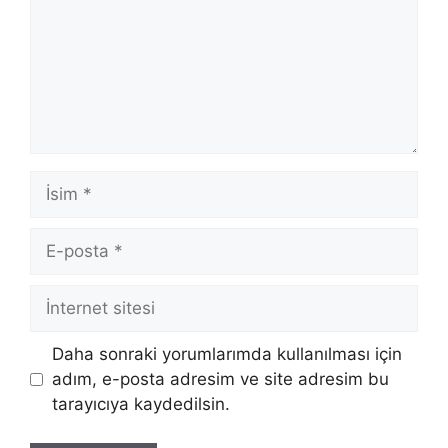
İsim
E-
posta
İnternet
sitesi
Daha sonraki yorumlarımda kullanılması için
adım, e-posta adresim ve site adresim bu
tarayıcıya kaydedilsin.