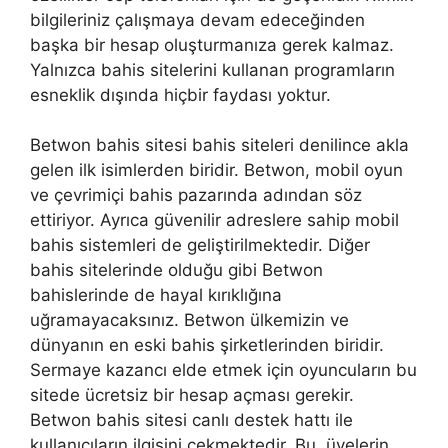
bilgileriniz çalışmaya devam edeceğinden
başka bir hesap oluşturmanıza gerek kalmaz.
Yalnızca bahis sitelerini kullanan programların
esneklik dışında hiçbir faydası yoktur.
Betwon bahis sitesi bahis siteleri denilince akla
gelen ilk isimlerden biridir. Betwon, mobil oyun
ve çevrimiçi bahis pazarında adından söz
ettiriyor. Ayrıca güvenilir adreslere sahip mobil
bahis sistemleri de geliştirilmektedir. Diğer
bahis sitelerinde olduğu gibi Betwon
bahislerinde de hayal kırıklığına
uğramayacaksınız. Betwon ülkemizin ve
dünyanın en eski bahis şirketlerinden biridir.
Sermaye kazancı elde etmek için oyuncuların bu
sitede ücretsiz bir hesap açması gerekir.
Betwon bahis sitesi canlı destek hattı ile
kullanıcıların ilgisini çekmektedir. Bu, üyelerin