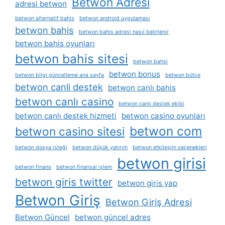
Betwon Adresi
adresi betwon
betwon alternatif bahis
betwon android uygulaması
betwon bahis
betwon bahis adresi nasıl belirlenir
betwon bahis oyunları
betwon bahis sitesi
betwon bahsi
betwon bonus
betwon bilgi güncelleme ana sayfa
betwon bütçe
betwon canli destek
betwon canlı bahis
betwon canlı casino
betwon canlı destek ekibi
betwon canlı destek hizmeti
betwon casino oyunları
betwon com
betwon casino sitesi
betwon dosya i̇steği
betwon düşük yatırım
betwon etkileşim seçenekleri
betwon girisi
betwon finans
betwon finansal i̇şlem
betwon giris twitter
betwon giris yap
Betwon Giriş
Betwon Giriş Adresi
Betwon Güncel
betwon güncel adres