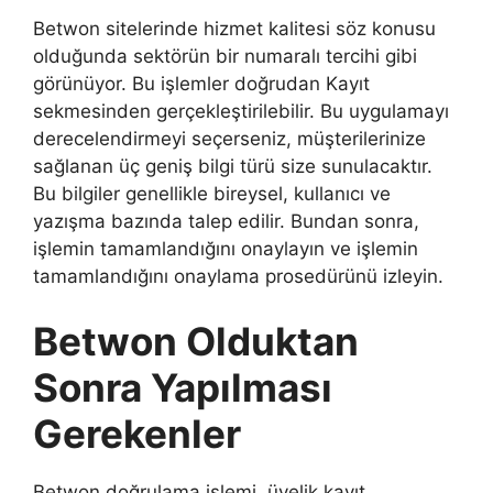
Betwon sitelerinde hizmet kalitesi söz konusu
olduğunda sektörün bir numaralı tercihi gibi
görünüyor. Bu işlemler doğrudan Kayıt
sekmesinden gerçekleştirilebilir. Bu uygulamayı
derecelendirmeyi seçerseniz, müşterilerinize
sağlanan üç geniş bilgi türü size sunulacaktır.
Bu bilgiler genellikle bireysel, kullanıcı ve
yazışma bazında talep edilir. Bundan sonra,
işlemin tamamlandığını onaylayın ve işlemin
tamamlandığını onaylama prosedürünü izleyin.
Betwon Olduktan
Sonra Yapılması
Gerekenler
Betwon doğrulama işlemi, üyelik kayıt