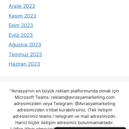
Aralık 2023
Kasım 2023
Ekim 2023
Eylül 2023
Ağustos 2023
Temmuz 2023
Haziran 2023
"Avrasya'nın en büyük reklam platformunda olmak için
Microsoft Teams:
reklam@avrasyamarketing.com
adresimizden veya Telegram: @Avrasyamarketing
adresimizden irtibat kurabilirsiniz. (Tek iletişim
adreslerimiz teams / telegram ve mail adresimizdir.
Harici hiçbir iletişim adresimiz bulunmamaktadır.
Lütfen itibar etmeyiniz.) Türkiye yasalarına göre 7258