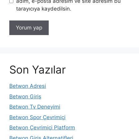
adım, e-posta adresim ve site adresim bu
tarayıcıya kaydedilsin.
Son Yazılar
Betwon Adresi
Betwon Giriş
Betwon Tv Deneyimi
Betwon Spor Çevrimiçi
Betwon Çevrimiçi Platform
Betwon Giriş Alternatifleri