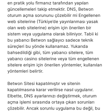
en pratik yolu firmanız tarafından yapılan
güncellemeleri takip etmektir. DNS, Betwon
oturum açma sorununu çözebilir mi Engellenen
web sitelerine (Türkiye’de yayınlanması yasak
olan web sitelerine) erişim için önerilen bir
sistem veya uygulama olarak biliniyor. Tabii ki
bu yabancı Betwon sağlayıcı sadece teknik
süreçleri bu yönde kullanamaz. Yukarıda
bahsedildiği gibi, tüm yabancı sitelere, tüm
yabancı casino sitelerine veya tüm engellenen
sitelere erişim için önerilen yöntemler, kullanılan
yöntemleri belirtir.
Betwon Sitesi kapatılmıştır ve sitenin
kapatılmasına karar verilirse nasıl uygulanır.
Elbette, DNS ayarlarınızı değiştirmek, oturum
açma işlemi sırasında ortaya çıkan sorunları
çözebilir. Ancak sorunlu uygulama bu değil, bu