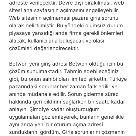
adreste verilecektir. Devre dışı bırakılması, web
sitesi ana sayfasının açılmasını engelleyebilir.
Web sitesinin açılmaması pazara giriş sorunu
olarak belirtilmiştir. Bu yöndeki olumsuz durum
piyasaya yansıdığı anda firma gerekli önlemleri
alacak, kullanıcılarla buluşacak ve olası
çözümleri değerlendirecektir.
Betwon yeni giriş adresi Betwon olduğu için bu
çözüm sunulmaktadır. Tahmin edebileceğiniz
gibi, bu onun sahibi olan limited şirkettir. Türkiye
pazarındaki sorunlar her zaman fark edilir ve
anında müdahale edilir. Sorun giderme süreci
hakkında geri bildirim sağlarken bir saate kadar
anlayın. Şimdiye kadar oluşturduğum
uygulamaları gözlemleyerek, bunların genellikle
aynı anda yeni bir oturum açma adresi
sunduklarını gördüm. Giriş sorunlarını çözmenin