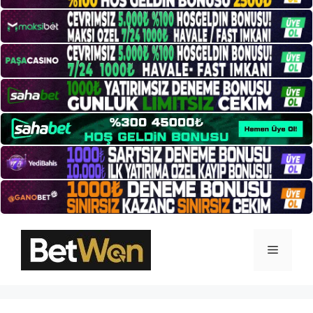
İçeriğe
atla
Menü