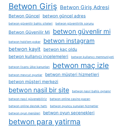
Betwon Giriş
Betwon Giriş Adresi
Betwon Güncel
betwon güncel adres
betwon güvenilir bahis siteleri
betwon güvenilirlik sorunu
betwon güvenlir mi
Betwon Güvenilir Mi
betwon instagram
betwon hold'em poker
betwon kayit
betwon kaç oldu
betwon kullanıcı i̇ncelemeleri
betwon kullanıcı memnuniyeti
betwon maç izle
betwon lisans ülke kanunları
betwon müşteri hizmetleri
betwon mevcut oyunlar
betwon müşteri merkezi
betwon nasil bir site
betwon nasıl bahis oynanır
betwon nasıl güvenebiliriz
betwon online casino pazarı
betwon online destek hattı
betwon oyuncu sunulan hizmetler
betwon oyun seçenekleri
betwon oyun menüleri
betwon para yatirma