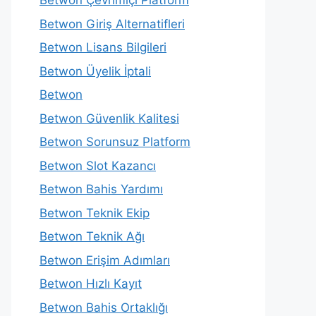
Betwon Çevrimiçi Platform
Betwon Giriş Alternatifleri
Betwon Lisans Bilgileri
Betwon Üyelik İptali
Betwon
Betwon Güvenlik Kalitesi
Betwon Sorunsuz Platform
Betwon Slot Kazancı
Betwon Bahis Yardımı
Betwon Teknik Ekip
Betwon Teknik Ağı
Betwon Erişim Adımları
Betwon Hızlı Kayıt
Betwon Bahis Ortaklığı