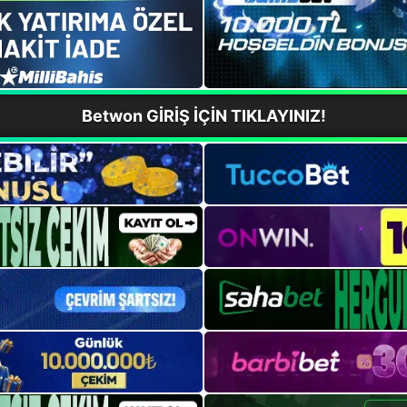
Betwon GİRİŞ İÇİN TIKLAYINIZ!