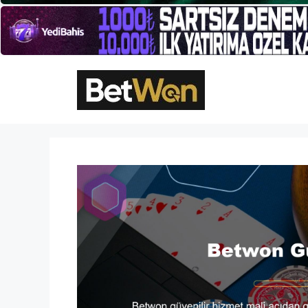
İçeriğe
atla