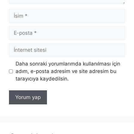
İsim
E-
posta
İnternet
sitesi
Daha sonraki yorumlarımda kullanılması için
adım, e-posta adresim ve site adresim bu
tarayıcıya kaydedilsin.