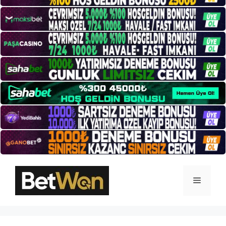
İçeriğe
atla
Menü