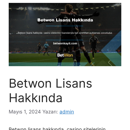
Betwon Lisans
Hakkında
Mayıs 1, 2024
Yazarı:
admin
Betwon lisans hakkında casino sitelerinin