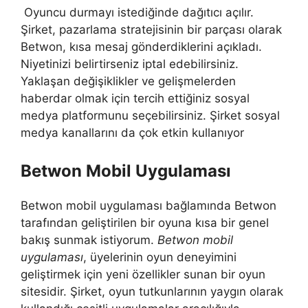
Oyuncu durmayı istediğinde dağıtıcı açılır.
Şirket, pazarlama stratejisinin bir parçası olarak
Betwon, kısa mesaj gönderdiklerini açıkladı.
Niyetinizi belirtirseniz iptal edebilirsiniz.
Yaklaşan değişiklikler ve gelişmelerden
haberdar olmak için tercih ettiğiniz sosyal
medya platformunu seçebilirsiniz. Şirket sosyal
medya kanallarını da çok etkin kullanıyor
Betwon Mobil Uygulaması
Betwon mobil uygulaması bağlamında Betwon
tarafından geliştirilen bir oyuna kısa bir genel
bakış sunmak istiyorum.
Betwon mobil
uygulaması
, üyelerinin oyun deneyimini
geliştirmek için yeni özellikler sunan bir oyun
sitesidir. Şirket, oyun tutkunlarının yaygın olarak