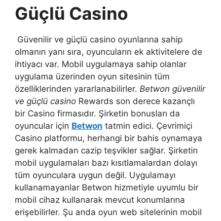
Güçlü Casino
Güvenilir ve güçlü casino oyunlarına sahip
olmanın yanı sıra, oyuncuların ek aktivitelere de
ihtiyacı var. Mobil uygulamaya sahip olanlar
uygulama üzerinden oyun sitesinin tüm
özelliklerinden yararlanabilirler.
Betwon güvenilir
ve güçlü casino
Rewards son derece kazançlı
bir Casino firmasıdır. Şirketin bonusları da
oyuncular için
Betwon
tatmin edici. Çevrimiçi
Casino platformu, herhangi bir bahis oynamaya
gerek kalmadan cazip teşvikler sağlar. Şirketin
mobil uygulamaları bazı kısıtlamalardan dolayı
tüm oyunculara uygun değil. Uygulamayı
kullanamayanlar Betwon hizmetiyle uyumlu bir
mobil cihaz kullanarak mevcut konumlarına
erişebilirler. Şu anda oyun web sitelerinin mobil