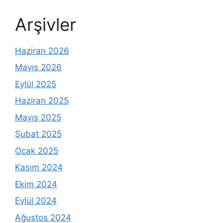
Arşivler
Haziran 2026
Mayıs 2026
Eylül 2025
Haziran 2025
Mayıs 2025
Şubat 2025
Ocak 2025
Kasım 2024
Ekim 2024
Eylül 2024
Ağustos 2024