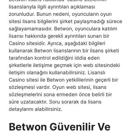
lisanslarıyla ilgili ayrıntıları açıklaması
zorunludur. Bunun nedeni, oyuncuların oyun
sitesi lisans bilgilerini şirket paylaşmadığı sürece
sağlayamamasıdır. Betwon, oyunculara katılım
lisansı hakkında gerekli ayrıntıları sunan bir
Casino sitesidir. Ayrıca, aşağıdaki bilgileri
kullanarak Betwon lisanslarının bir lisans şirketi
tarafından kontrol edildiğini iddia eden
şirketlerle iletişime geçmek için web sitesindeki
iletişim olanağını kullanabilirsiniz. Lisanslı
Casino sitesi ile Betwon yetkililerinin geçerli bir
sözleşmesi vardır. Oyun web sitesi, lisans
sözleşmelerini sona ermeden önce belirli bir
süre uzatacaktır. Soru sorarak da lisans
detaylarını alabilirsiniz.
Betwon Güvenilir Ve