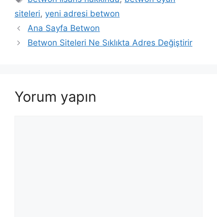
siteleri
,
yeni adresi betwon
Ana Sayfa Betwon
Betwon Siteleri Ne Sıklıkta Adres Değiştirir
Yorum yapın
Yorum