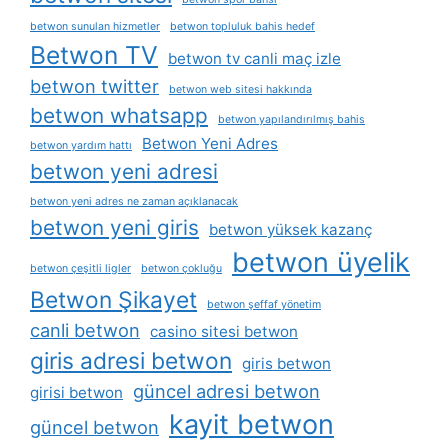
betwon sunulan hizmetler
betwon topluluk bahis hedef
Betwon TV
betwon tv canli maç izle
betwon twitter
betwon web sitesi hakkında
betwon whatsapp
betwon yapılandırılmış bahis
Betwon Yeni Adres
betwon yardım hattı
betwon yeni adresi
betwon yeni adres ne zaman açıklanacak
betwon yeni giris
betwon yüksek kazanç
betwon üyelik
betwon çeşitli ligler
betwon çokluğu
Betwon Şikayet
betwon şeffaf yönetim
canli betwon
casino sitesi betwon
giris adresi betwon
giris betwon
güncel adresi betwon
girisi betwon
kayit betwon
güncel betwon