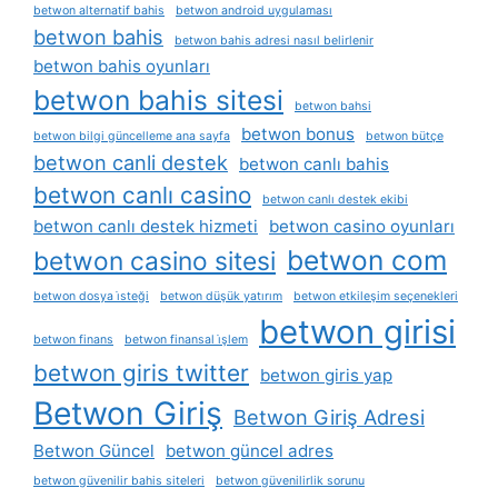
betwon alternatif bahis
betwon android uygulaması
betwon bahis
betwon bahis adresi nasıl belirlenir
betwon bahis oyunları
betwon bahis sitesi
betwon bahsi
betwon bonus
betwon bilgi güncelleme ana sayfa
betwon bütçe
betwon canli destek
betwon canlı bahis
betwon canlı casino
betwon canlı destek ekibi
betwon canlı destek hizmeti
betwon casino oyunları
betwon com
betwon casino sitesi
betwon dosya i̇steği
betwon düşük yatırım
betwon etkileşim seçenekleri
betwon girisi
betwon finans
betwon finansal i̇şlem
betwon giris twitter
betwon giris yap
Betwon Giriş
Betwon Giriş Adresi
Betwon Güncel
betwon güncel adres
betwon güvenilir bahis siteleri
betwon güvenilirlik sorunu