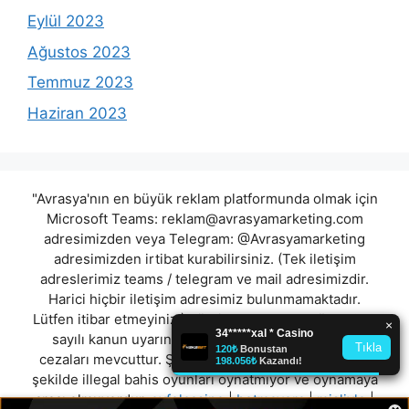
Eylül 2023
Ağustos 2023
Temmuz 2023
Haziran 2023
"Avrasya'nın en büyük reklam platformunda olmak için
Microsoft Teams:
reklam@avrasyamarketing.com
adresimizden veya Telegram: @Avrasyamarketing
adresimizden irtibat kurabilirsiniz. (Tek iletişim
adreslerimiz teams / telegram ve mail adresimizdir.
Harici hiçbir iletişim adresimiz bulunmamaktadır.
Lütfen itibar etmeyiniz.) Türkiye yasalarına göre 7258
sayılı kanun uyarınca yasa dışı bahis oynamanın
cezaları mevcuttur. Şu an bulunduğunuz site hiç bir
şekilde illegal bahis oyunları oynatmıyor ve oynamaya
aracı olmuyordur.
eyfelcasino
|
betmavera
|
misliyle
|