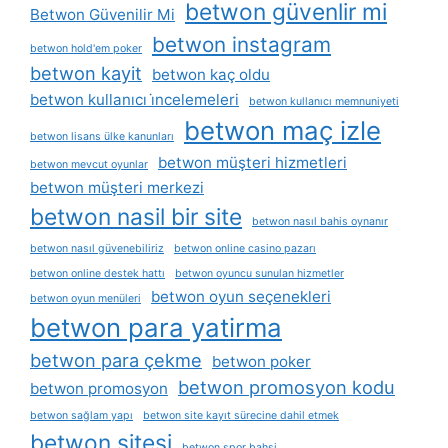
betwon güvenlir mi
Betwon Güvenilir Mi
betwon instagram
betwon hold'em poker
betwon kayit
betwon kaç oldu
betwon kullanıcı i̇ncelemeleri
betwon kullanıcı memnuniyeti
betwon maç izle
betwon lisans ülke kanunları
betwon müşteri hizmetleri
betwon mevcut oyunlar
betwon müşteri merkezi
betwon nasil bir site
betwon nasıl bahis oynanır
betwon nasıl güvenebiliriz
betwon online casino pazarı
betwon online destek hattı
betwon oyuncu sunulan hizmetler
betwon oyun seçenekleri
betwon oyun menüleri
betwon para yatirma
betwon para çekme
betwon poker
betwon promosyon kodu
betwon promosyon
betwon sağlam yapı
betwon site kayıt sürecine dahil etmek
betwon sitesi
betwon spor bahsi