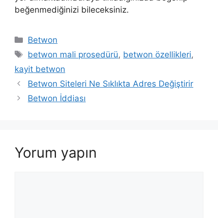
beğenmediğinizi bileceksiniz.
Kategoriler
Betwon
Etiketler
betwon mali prosedürü
,
betwon özellikleri
,
kayit betwon
Betwon Siteleri Ne Sıklıkta Adres Değiştirir
Betwon İddiası
Yorum yapın
Yorum