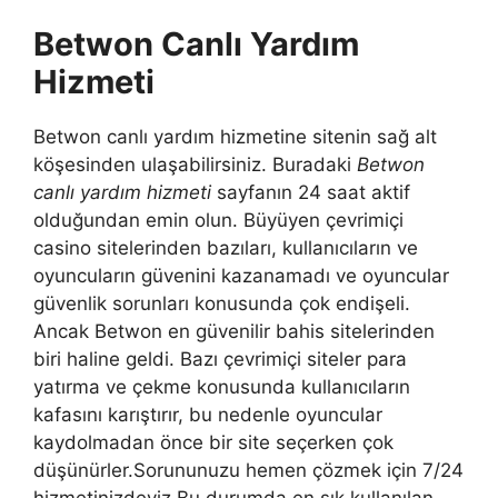
Betwon Canlı Yardım
Hizmeti
Betwon canlı yardım hizmetine sitenin sağ alt
köşesinden ulaşabilirsiniz. Buradaki
Betwon
canlı yardım hizmeti
sayfanın 24 saat aktif
olduğundan emin olun. Büyüyen çevrimiçi
casino sitelerinden bazıları, kullanıcıların ve
oyuncuların güvenini kazanamadı ve oyuncular
güvenlik sorunları konusunda çok endişeli.
Ancak Betwon en güvenilir bahis sitelerinden
biri haline geldi. Bazı çevrimiçi siteler para
yatırma ve çekme konusunda kullanıcıların
kafasını karıştırır, bu nedenle oyuncular
kaydolmadan önce bir site seçerken çok
düşünürler.Sorununuzu hemen çözmek için 7/24