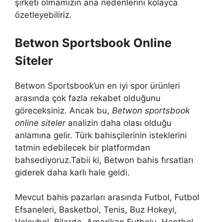
şirketi olmamızın ana nedenlerini kolayca
özetleyebiliriz.
Betwon Sportsbook Online
Siteler
Betwon Sportsbook’un en iyi spor ürünleri
arasında çok fazla rekabet olduğunu
göreceksiniz. Ancak bu,
Betwon sportsbook
online siteler
analizin daha olası olduğu
anlamına gelir. Türk bahisçilerinin isteklerini
tatmin edebilecek bir platformdan
bahsediyoruz.Tabii ki, Betwon bahis fırsatları
giderek daha karlı hale geldi.
Mevcut bahis pazarları arasında Futbol, ​​Futbol
Efsaneleri, Basketbol, ​​Tenis, Buz Hokeyi,