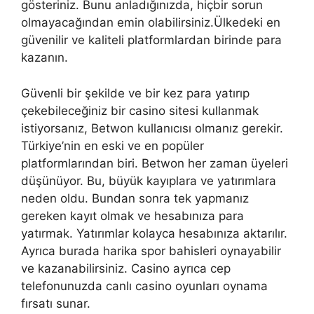
gösteriniz. Bunu anladığınızda, hiçbir sorun
olmayacağından emin olabilirsiniz.Ülkedeki en
güvenilir ve kaliteli platformlardan birinde para
kazanın.
Güvenli bir şekilde ve bir kez para yatırıp
çekebileceğiniz bir casino sitesi kullanmak
istiyorsanız, Betwon kullanıcısı olmanız gerekir.
Türkiye’nin en eski ve en popüler
platformlarından biri. Betwon her zaman üyeleri
düşünüyor. Bu, büyük kayıplara ve yatırımlara
neden oldu. Bundan sonra tek yapmanız
gereken kayıt olmak ve hesabınıza para
yatırmak. Yatırımlar kolayca hesabınıza aktarılır.
Ayrıca burada harika spor bahisleri oynayabilir
ve kazanabilirsiniz. Casino ayrıca cep
telefonunuzda canlı casino oyunları oynama
fırsatı sunar.