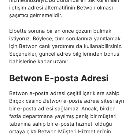
hizmetinizdeyiz.Bu durumda en sık kullanılan
iletişim adresi alternatifinin Betwon olması
şaşırtıcı gelmemelidir.
Elbette soruna bir an önce çözüm bulmak
istiyoruz. Böylece, tüm sorularınızı yanıtlamak
için Betwon canlı yardımını da kullanabilirsiniz.
Seçenekler, güncel adres bilgilerinden bonus
bahislerine kadar uzanır.
Betwon E-posta Adresi
Betwon e-posta adresi çeşitli içeriklere sahip.
Birçok casino
Betwon e-posta adresi
sitesi ayrı
bir e-posta adresi sağlamaz. Ancak, birden
fazla departmana yayılmış geniş bir müşteri
tabanına sahip bir e-posta hizmeti olduğu
ortaya çıktı.Betwon Müşteri Hizmetleri’nin