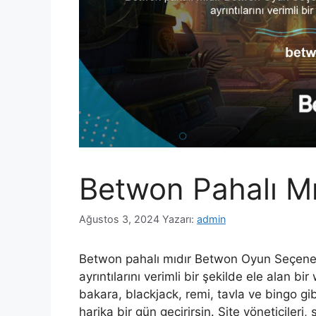
Betwon Pahalı Mı
Ağustos 3, 2024
Yazarı:
admin
Betwon pahalı mıdır Betwon Oyun Seçenekl
ayrıntılarını verimli bir şekilde ele alan bi
bakara, blackjack, remi, tavla ve bingo gi
harika bir gün geçirirsin. Site yöneticileri