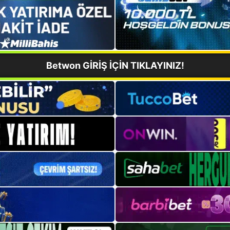
Betwon GİRİŞ İÇİN TIKLAYINIZ!