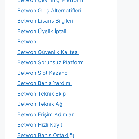
Betwon Çevrimiçi Platform
Betwon Giriş Alternatifleri
Betwon Lisans Bilgileri
Betwon Üyelik İptali
Betwon
Betwon Güvenlik Kalitesi
Betwon Sorunsuz Platform
Betwon Slot Kazancı
Betwon Bahis Yardımı
Betwon Teknik Ekip
Betwon Teknik Ağı
Betwon Erişim Adımları
Betwon Hızlı Kayıt
Betwon Bahis Ortaklığı