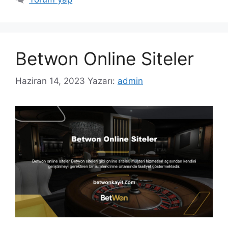
Betwon Online Siteler
Haziran 14, 2023
Yazarı:
admin