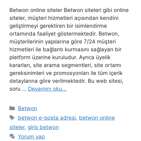
Betwon online siteler Betwon siteleri gibi online
siteler, müşteri hizmetleri açısından kendini
geliştirmeyi gerektiren bir isimlendirme
ortamında faaliyet göstermektedir. Betwon,
müşterilerinin yapılarına göre 7/24 müşteri
hizmetleri ile bağlantı kurmasını sağlayan bir
platform üzerine kuruludur. Ayrıca üyelik
kararları, site arama segmentleri, site ortamı
gereksinimleri ve promosyonları ile tüm içerik
detaylarına göre verilmektedir. Bu web sitesi,
soru …
Devamını oku…
Kategoriler
Betwon
Etiketler
betwon e-posta adresi
,
betwon online
siteler
,
giris betwon
Yorum yap