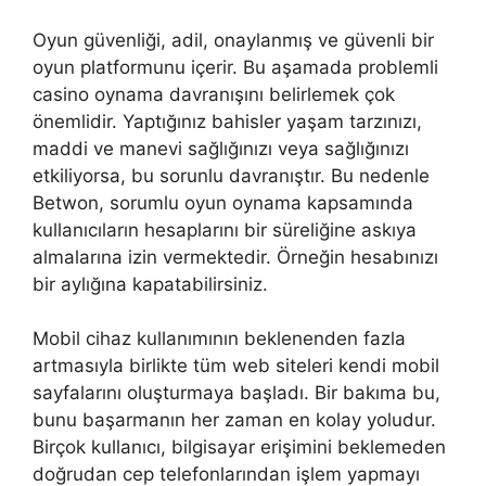
Oyun güvenliği, adil, onaylanmış ve güvenli bir
oyun platformunu içerir. Bu aşamada problemli
casino oynama davranışını belirlemek çok
önemlidir. Yaptığınız bahisler yaşam tarzınızı,
maddi ve manevi sağlığınızı veya sağlığınızı
etkiliyorsa, bu sorunlu davranıştır. Bu nedenle
Betwon, sorumlu oyun oynama kapsamında
kullanıcıların hesaplarını bir süreliğine askıya
almalarına izin vermektedir. Örneğin hesabınızı
bir aylığına kapatabilirsiniz.
Mobil cihaz kullanımının beklenenden fazla
artmasıyla birlikte tüm web siteleri kendi mobil
sayfalarını oluşturmaya başladı. Bir bakıma bu,
bunu başarmanın her zaman en kolay yoludur.
Birçok kullanıcı, bilgisayar erişimini beklemeden
doğrudan cep telefonlarından işlem yapmayı