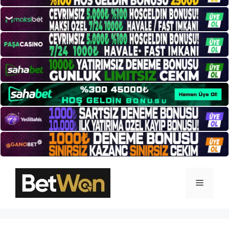
İçeriğe
atla
Menü