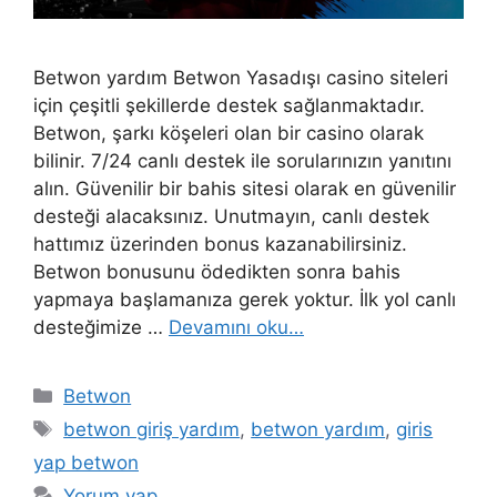
Betwon yardım Betwon Yasadışı casino siteleri
için çeşitli şekillerde destek sağlanmaktadır.
Betwon, şarkı köşeleri olan bir casino olarak
bilinir. 7/24 canlı destek ile sorularınızın yanıtını
alın. Güvenilir bir bahis sitesi olarak en güvenilir
desteği alacaksınız. Unutmayın, canlı destek
hattımız üzerinden bonus kazanabilirsiniz.
Betwon bonusunu ödedikten sonra bahis
yapmaya başlamanıza gerek yoktur. İlk yol canlı
desteğimize …
Devamını oku…
Kategoriler
Betwon
Etiketler
betwon giriş yardım
,
betwon yardım
,
giris
yap betwon
Yorum yap