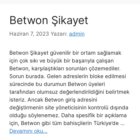
Betwon Şikayet
Haziran 7, 2023
Yazarı:
admin
Betwon Şikayet güvenilir bir ortam sağlamak
için çok sıkı ve büyük bir başarıyla çalışan
Betwon, karşılaştıkları sorunları çözemediler.
Sorun burada. Gelen adreslerin bloke edilmesi
sürecinde bu durumun Betwon üyeleri
tarafından olumsuz değerlendirildiğini belirtmek
isteriz. Ancak Betwon giriş adresini
değiştirmenin site yöneticisinin kontrolü dışında
olduğu söylenemez. Daha spesifik bir açıklama
için, Betwon gibi tüm bahisçilerin Türkiye’de …
Devamını oku…