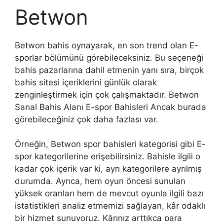
Betwon
Betwon bahis oynayarak, en son trend olan E-
sporlar bölümünü görebileceksiniz. Bu seçeneği
bahis pazarlarına dahil etmenin yanı sıra, birçok
bahis sitesi içeriklerini günlük olarak
zenginleştirmek için çok çalışmaktadır. Betwon
Sanal Bahis Alanı E-spor Bahisleri Ancak burada
görebileceğiniz çok daha fazlası var.
Örneğin, Betwon spor bahisleri kategorisi gibi E-
spor kategorilerine erişebilirsiniz. Bahisle ilgili o
kadar çok içerik var ki, ayrı kategorilere ayrılmış
durumda. Ayrıca, hem oyun öncesi sunulan
yüksek oranları hem de mevcut oyunla ilgili bazı
istatistikleri analiz etmemizi sağlayan, kâr odaklı
bir hizmet sunuyoruz. Kârınız arttıkça para