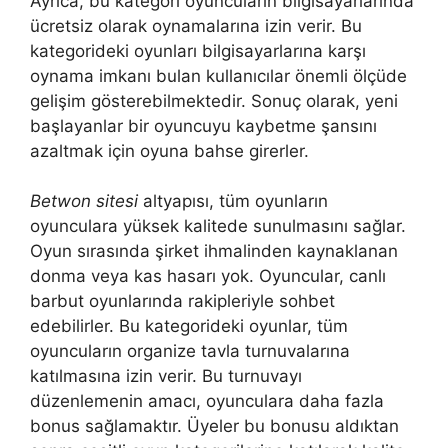
Ayrıca, bu kategori oyuncuların bilgisayarlarında
ücretsiz olarak oynamalarına izin verir. Bu
kategorideki oyunları bilgisayarlarına karşı
oynama imkanı bulan kullanıcılar önemli ölçüde
gelişim gösterebilmektedir. Sonuç olarak, yeni
başlayanlar bir oyuncuyu kaybetme şansını
azaltmak için oyuna bahse girerler.
Betwon sitesi
altyapısı, tüm oyunların
oyunculara yüksek kalitede sunulmasını sağlar.
Oyun sırasında şirket ihmalinden kaynaklanan
donma veya kas hasarı yok. Oyuncular, canlı
barbut oyunlarında rakipleriyle sohbet
edebilirler. Bu kategorideki oyunlar, tüm
oyuncuların organize tavla turnuvalarına
katılmasına izin verir. Bu turnuvayı
düzenlemenin amacı, oyunculara daha fazla
bonus sağlamaktır. Üyeler bu bonusu aldıktan