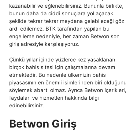
kazanabilir ve eğlenebilirsiniz. Bununla birlikte,
bunun daha da ciddi sonuçlara yol açacak
şekilde tekrar tekrar meydana gelebileceği göz
ardı edilemez. BTK tarafından yapılan bu
engelleme nedeniyle, her zaman Betwon son
giriş adresiyle karşılaşıyoruz.
Çünkü yıllar içinde yüzlerce kez yasaklanan
birçok bahis sitesi için çalışmalarına devam
etmektedir. Bu nedenle ülkemizin bahis
piyasasının en önemli isimlerinden biri olduğunu
söylemek abartı olmaz. Ayrıca Betwon içerikleri,
faydaları ve hizmetleri hakkında bilgi
edinebilirsiniz.
Betwon Giriş