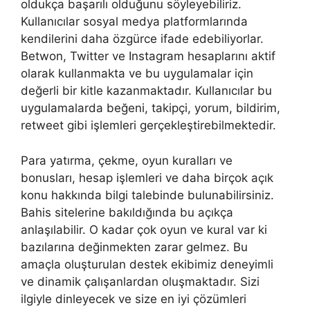
oldukça başarılı olduğunu söyleyebiliriz.
Kullanıcılar sosyal medya platformlarında
kendilerini daha özgürce ifade edebiliyorlar.
Betwon, Twitter ve Instagram hesaplarını aktif
olarak kullanmakta ve bu uygulamalar için
değerli bir kitle kazanmaktadır. Kullanıcılar bu
uygulamalarda beğeni, takipçi, yorum, bildirim,
retweet gibi işlemleri gerçekleştirebilmektedir.
Para yatırma, çekme, oyun kuralları ve
bonusları, hesap işlemleri ve daha birçok açık
konu hakkında bilgi talebinde bulunabilirsiniz.
Bahis sitelerine bakıldığında bu açıkça
anlaşılabilir. O kadar çok oyun ve kural var ki
bazılarına değinmekten zarar gelmez. Bu
amaçla oluşturulan destek ekibimiz deneyimli
ve dinamik çalışanlardan oluşmaktadır. Sizi
ilgiyle dinleyecek ve size en iyi çözümleri