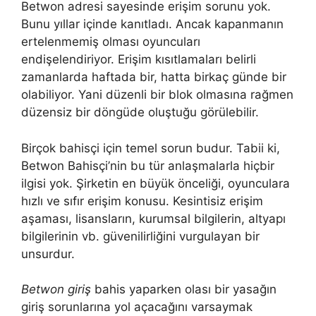
Betwon adresi sayesinde erişim sorunu yok.
Bunu yıllar içinde kanıtladı. Ancak kapanmanın
ertelenmemiş olması oyuncuları
endişelendiriyor. Erişim kısıtlamaları belirli
zamanlarda haftada bir, hatta birkaç günde bir
olabiliyor. Yani düzenli bir blok olmasına rağmen
düzensiz bir döngüde oluştuğu görülebilir.
Birçok bahisçi için temel sorun budur. Tabii ki,
Betwon Bahisçi’nin bu tür anlaşmalarla hiçbir
ilgisi yok. Şirketin en büyük önceliği, oyunculara
hızlı ve sıfır erişim konusu. Kesintisiz erişim
aşaması, lisansların, kurumsal bilgilerin, altyapı
bilgilerinin vb. güvenilirliğini vurgulayan bir
unsurdur.
Betwon giriş
bahis yaparken olası bir yasağın
giriş sorunlarına yol açacağını varsaymak