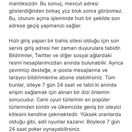
mantıksızdır. Bu sonuç, mevcut adresi
gösterdiğinden birkaç yüz blok sonra görünmez.
Bu, oturum açma işleminde hızlı bir şekilde son
adrese geçiş yapmanızı sağlar.
Hızlı giriş yapan bir bahis sitesi olduğu için son
servis giriş adresi her zaman duyurulara tabidir.
Bildirimler, Twitter ve diğer sosyal ağlardaki
resmi hesaplarımızdan anında bulunabilir. Ayrıca
çevrimiçi desteğe, e-posta mesajlarına ve
tarayıcı bildirimlerine abone olabilirsiniz. Tüm
bunlar, siteye 7 gün 24 saat ve tabii ki anında
erişim sağlamak için alınan bir dizi önlemin
sonucudur. Canlı oyun türlerinin en popüler
türlerinden biridir ve ülkemizde geniş bir izleyici
kitlesini kendine çekmektedir. Yüksek oranlarda
olduğu gibi, adil oyunlar kazanır. Böylece 7 gün
24 saat poker oynayabilirsiniz.