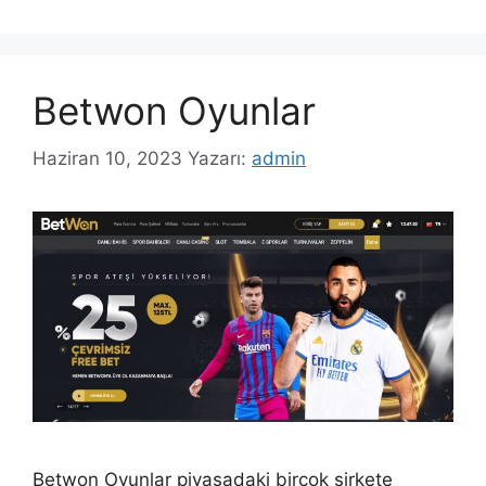
Betwon Oyunlar
Haziran 10, 2023
Yazarı:
admin
Betwon Oyunlar piyasadaki birçok şirkete