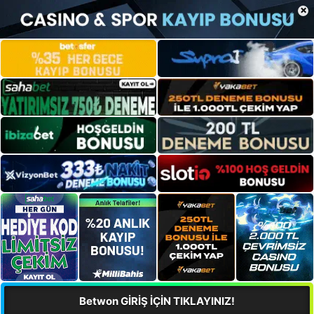
×
Betwon GİRİŞ İÇİN TIKLAYINIZ!