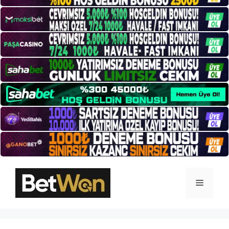
İçeriğe
atla
Menü