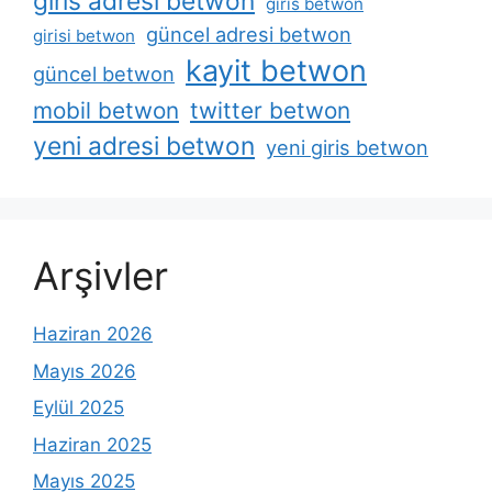
giris adresi betwon
giris betwon
güncel adresi betwon
girisi betwon
kayit betwon
güncel betwon
mobil betwon
twitter betwon
yeni adresi betwon
yeni giris betwon
Arşivler
Haziran 2026
Mayıs 2026
Eylül 2025
Haziran 2025
Mayıs 2025