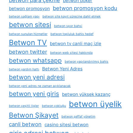
betwon para çekme
betwon poker
betwon promosyon kodu
betwon promosyon
betwon sağlam yapı
betwon site kayıt sürecine dahil etmek
betwon sitesi
betwon spor bahsi
betwon sunulan hizmetler
betwon topluluk bahis hedef
Betwon TV
betwon tv canli maç izle
betwon twitter
betwon web sitesi hakkında
betwon whatsapp
betwon yapılandırılmış bahis
Betwon Yeni Adres
betwon yardım hattı
betwon yeni adresi
betwon yeni adres ne zaman açıklanacak
betwon yeni giris
betwon yüksek kazanç
betwon üyelik
betwon çeşitli ligler
betwon çokluğu
Betwon Şikayet
betwon şeffaf yönetim
canli betwon
casino sitesi betwon