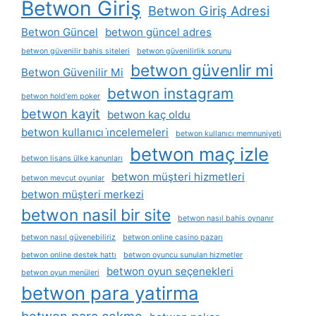
Betwon Giriş
Betwon Giriş Adresi
Betwon Güncel
betwon güncel adres
betwon güvenilir bahis siteleri
betwon güvenilirlik sorunu
betwon güvenlir mi
Betwon Güvenilir Mi
betwon instagram
betwon hold'em poker
betwon kayit
betwon kaç oldu
betwon kullanıcı i̇ncelemeleri
betwon kullanıcı memnuniyeti
betwon maç izle
betwon lisans ülke kanunları
betwon müşteri hizmetleri
betwon mevcut oyunlar
betwon müşteri merkezi
betwon nasil bir site
betwon nasıl bahis oynanır
betwon nasıl güvenebiliriz
betwon online casino pazarı
betwon online destek hattı
betwon oyuncu sunulan hizmetler
betwon oyun seçenekleri
betwon oyun menüleri
betwon para yatirma