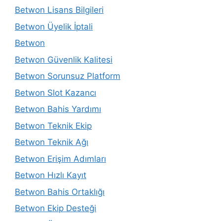
Betwon Lisans Bilgileri
Betwon Üyelik İptali
Betwon
Betwon Güvenlik Kalitesi
Betwon Sorunsuz Platform
Betwon Slot Kazancı
Betwon Bahis Yardımı
Betwon Teknik Ekip
Betwon Teknik Ağı
Betwon Erişim Adımları
Betwon Hızlı Kayıt
Betwon Bahis Ortaklığı
Betwon Ekip Desteği