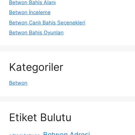
Betwon Bahis Alanı
Betwon İnceleme
Betwon Canlı Bahis Seçenekleri
Betwon Bahis Oyunları
Kategoriler
Betwon
Etiket Bulutu
Betwon Adresi