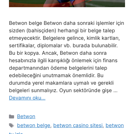
Betwon belge Betwon daha sonraki işlemler için
sizden (bahisçiden) herhangi bir belge talep
etmeyecektir. Belgelere gelince, kimlik kartları,
sertifikalar, diplomalar vb. burada bulunabilir.
Bu bir kopya. Ancak, Betwon daha sonra
hesabınızla ilgili karışıklığı önlemek için finans
departmanından ödeme belgelerini talep
edebileceğini unutmamak önemlidir. Bu
durumda yerel makamlara uymalı ve gerekli
belgeleri sunmalıyız. Oyun sektöründe gişe …
Devamını oku…
Kategoriler
Betwon
Etiketler
betwon belge
,
betwon casino sitesi
,
betwon