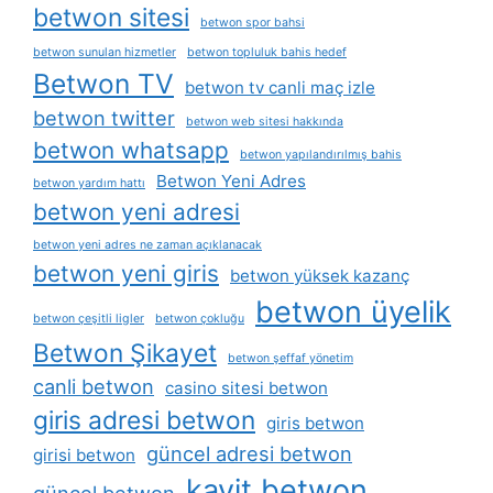
betwon sitesi
betwon spor bahsi
betwon sunulan hizmetler
betwon topluluk bahis hedef
Betwon TV
betwon tv canli maç izle
betwon twitter
betwon web sitesi hakkında
betwon whatsapp
betwon yapılandırılmış bahis
Betwon Yeni Adres
betwon yardım hattı
betwon yeni adresi
betwon yeni adres ne zaman açıklanacak
betwon yeni giris
betwon yüksek kazanç
betwon üyelik
betwon çeşitli ligler
betwon çokluğu
Betwon Şikayet
betwon şeffaf yönetim
canli betwon
casino sitesi betwon
giris adresi betwon
giris betwon
güncel adresi betwon
girisi betwon
kayit betwon