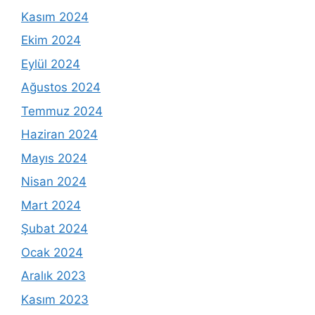
Kasım 2024
Ekim 2024
Eylül 2024
Ağustos 2024
Temmuz 2024
Haziran 2024
Mayıs 2024
Nisan 2024
Mart 2024
Şubat 2024
Ocak 2024
Aralık 2023
Kasım 2023