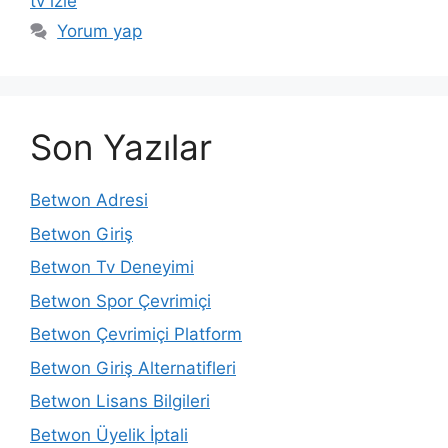
tv izle
Yorum yap
Son Yazılar
Betwon Adresi
Betwon Giriş
Betwon Tv Deneyimi
Betwon Spor Çevrimiçi
Betwon Çevrimiçi Platform
Betwon Giriş Alternatifleri
Betwon Lisans Bilgileri
Betwon Üyelik İptali