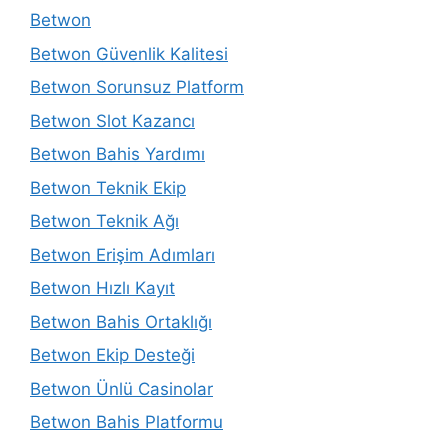
Betwon
Betwon Güvenlik Kalitesi
Betwon Sorunsuz Platform
Betwon Slot Kazancı
Betwon Bahis Yardımı
Betwon Teknik Ekip
Betwon Teknik Ağı
Betwon Erişim Adımları
Betwon Hızlı Kayıt
Betwon Bahis Ortaklığı
Betwon Ekip Desteği
Betwon Ünlü Casinolar
Betwon Bahis Platformu