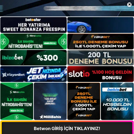
×
Betwon GİRİŞ İÇİN TIKLAYINIZ!