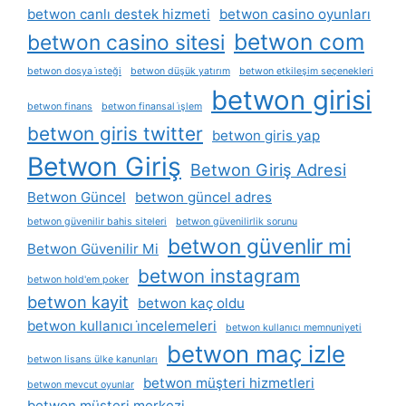
betwon canlı destek hizmeti
betwon casino oyunları
betwon com
betwon casino sitesi
betwon dosya i̇steği
betwon düşük yatırım
betwon etkileşim seçenekleri
betwon girisi
betwon finans
betwon finansal i̇şlem
betwon giris twitter
betwon giris yap
Betwon Giriş
Betwon Giriş Adresi
Betwon Güncel
betwon güncel adres
betwon güvenilir bahis siteleri
betwon güvenilirlik sorunu
betwon güvenlir mi
Betwon Güvenilir Mi
betwon instagram
betwon hold'em poker
betwon kayit
betwon kaç oldu
betwon kullanıcı i̇ncelemeleri
betwon kullanıcı memnuniyeti
betwon maç izle
betwon lisans ülke kanunları
betwon müşteri hizmetleri
betwon mevcut oyunlar
betwon müşteri merkezi