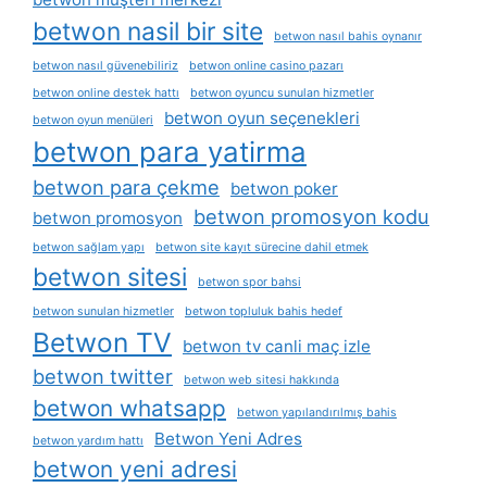
betwon nasil bir site
betwon nasıl bahis oynanır
betwon nasıl güvenebiliriz
betwon online casino pazarı
betwon online destek hattı
betwon oyuncu sunulan hizmetler
betwon oyun seçenekleri
betwon oyun menüleri
betwon para yatirma
betwon para çekme
betwon poker
betwon promosyon kodu
betwon promosyon
betwon sağlam yapı
betwon site kayıt sürecine dahil etmek
betwon sitesi
betwon spor bahsi
betwon sunulan hizmetler
betwon topluluk bahis hedef
Betwon TV
betwon tv canli maç izle
betwon twitter
betwon web sitesi hakkında
betwon whatsapp
betwon yapılandırılmış bahis
Betwon Yeni Adres
betwon yardım hattı
betwon yeni adresi