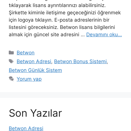
tıklayarak lisans ayrıntılarınızı alabilirsiniz.
Şirkette kiminle iletişime geçeceğinizi öğrenmek
için logoya tıklayın. E-posta adreslerinin bir
listesini göreceksiniz. Betwon lisans bilgilerini
almak için güncel site adresini …
Devamını oku…
Kategoriler
Betwon
Etiketler
Betwon Adresi
,
Betwon Bonus Sistemi
,
Betwon Günlük Sistem
Yorum yap
Son Yazılar
Betwon Adresi