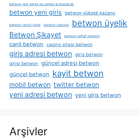
betwon yeni adres ne zaman açıklanacak
betwon yeni giris
betwon yüksek kazanç
betwon üyelik
betwon çeşitli ligler
betwon çokluğu
Betwon Şikayet
betwon şeffaf yönetim
canli betwon
casino sitesi betwon
giris adresi betwon
giris betwon
güncel adresi betwon
girisi betwon
kayit betwon
güncel betwon
mobil betwon
twitter betwon
yeni adresi betwon
yeni giris betwon
Arşivler