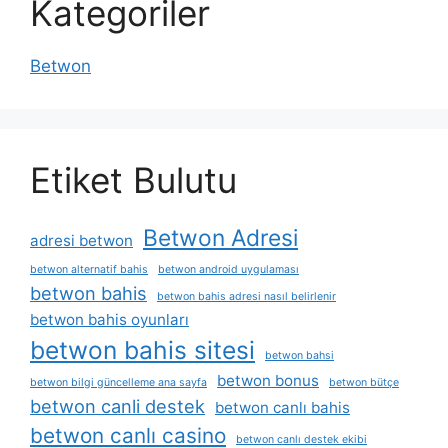
Kategoriler
Betwon
Etiket Bulutu
Betwon Adresi
adresi betwon
betwon alternatif bahis
betwon android uygulaması
betwon bahis
betwon bahis adresi nasıl belirlenir
betwon bahis oyunları
betwon bahis sitesi
betwon bahsi
betwon bonus
betwon bilgi güncelleme ana sayfa
betwon bütçe
betwon canli destek
betwon canlı bahis
betwon canlı casino
betwon canlı destek ekibi