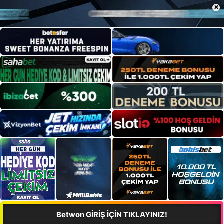
×
Betwon GİRİŞ İÇİN TIKLAYINIZ!