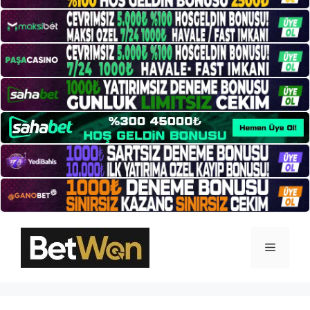
İçeriğe
atla
Menü