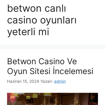
betwon canlı
casino oyunları
yeterli mi
Betwon Casino Ve
Oyun Sitesi İncelemesi
Haziran 15, 2024
Yazarı:
admin