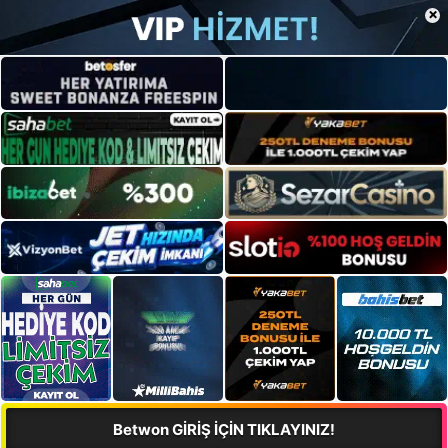
×
Betwon GİRİŞ İÇİN TIKLAYINIZ!