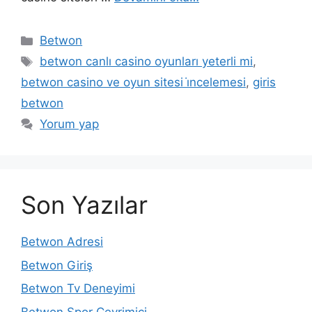
Kategoriler
Betwon
Etiketler
betwon canlı casino oyunları yeterli mi
,
betwon casino ve oyun sitesi i̇ncelemesi
,
giris
betwon
Yorum yap
Son Yazılar
Betwon Adresi
Betwon Giriş
Betwon Tv Deneyimi
Betwon Spor Çevrimiçi