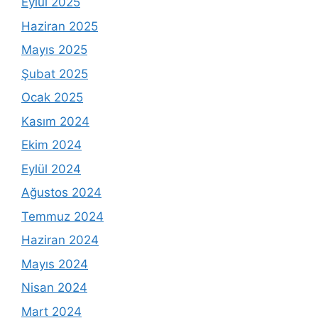
Eylül 2025
Haziran 2025
Mayıs 2025
Şubat 2025
Ocak 2025
Kasım 2024
Ekim 2024
Eylül 2024
Ağustos 2024
Temmuz 2024
Haziran 2024
Mayıs 2024
Nisan 2024
Mart 2024