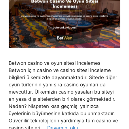
Betwon casino ve oyun sitesi incelemesi
Betwon için casino ve casino sitesi inceleme
bilgileri ülkemizde dayanmaktadır. Sitede diğer
oyun türlerinin yanı sıra casino oyunları da
mevcuttur. Ülkemizin casino yasaları bu siteyi
en yasa dışı sitelerden biri olarak görmektedir.
Neden? Nispeten kısa geçmişi yalnızca
üyelerinin büyümesine katkıda bulunmaktadır.
Güvenilir teknolojilerin yardımıyla tüm casino ve
casino siteleri …
Devamını oku…