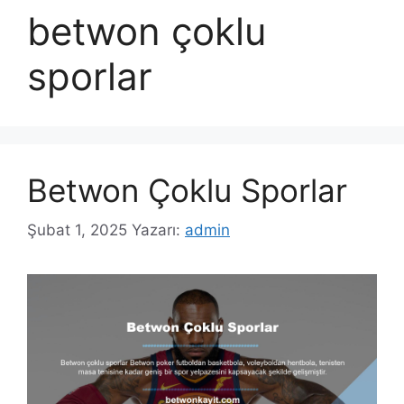
betwon çoklu
sporlar
Betwon Çoklu Sporlar
Şubat 1, 2025
Yazarı:
admin