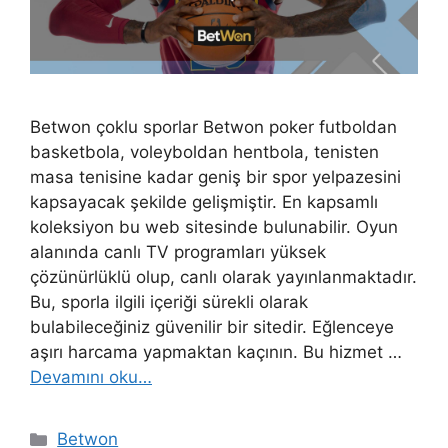
Betwon çoklu sporlar Betwon poker futboldan
basketbola, voleyboldan hentbola, tenisten
masa tenisine kadar geniş bir spor yelpazesini
kapsayacak şekilde gelişmiştir. En kapsamlı
koleksiyon bu web sitesinde bulunabilir. Oyun
alanında canlı TV programları yüksek
çözünürlüklü olup, canlı olarak yayınlanmaktadır.
Bu, sporla ilgili içeriği sürekli olarak
bulabileceğiniz güvenilir bir sitedir. Eğlenceye
aşırı harcama yapmaktan kaçının. Bu hizmet …
Devamını oku…
Kategoriler
Betwon