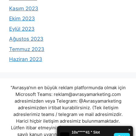
Kasım 2023
Ekim 2023
Eylül 2023
Ağustos 2023
Temmuz 2023
Haziran 2023
"Avrasya'nın en büyük reklam platformunda olmak için
Microsoft Teams:
reklam@avrasyamarketing.com
adresimizden veya Telegram: @Avrasyamarketing
adresimizden irtibat kurabilirsiniz. (Tek iletişim
adreslerimiz teams / telegram ve mail adresimizdir.
Harici hiçbir iletişim adresimiz bulunmamaktadır.
Lütfen itibar etmeyiniz.) Türkiye yasalarına göre 7258
sayılı kanun uyarınca yasa dışı bahis oynamanın