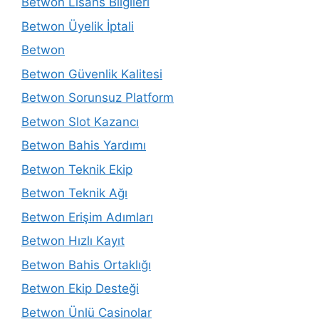
Betwon Lisans Bilgileri
Betwon Üyelik İptali
Betwon
Betwon Güvenlik Kalitesi
Betwon Sorunsuz Platform
Betwon Slot Kazancı
Betwon Bahis Yardımı
Betwon Teknik Ekip
Betwon Teknik Ağı
Betwon Erişim Adımları
Betwon Hızlı Kayıt
Betwon Bahis Ortaklığı
Betwon Ekip Desteği
Betwon Ünlü Casinolar