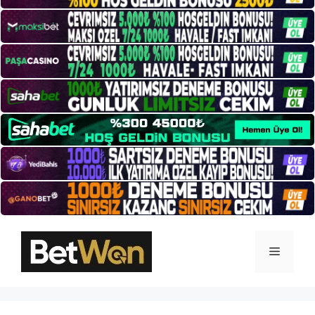
İçeriğe
atla
Menü