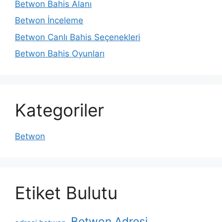
Betwon Bahis Alanı
Betwon İnceleme
Betwon Canlı Bahis Seçenekleri
Betwon Bahis Oyunları
Kategoriler
Betwon
Etiket Bulutu
Betwon Adresi