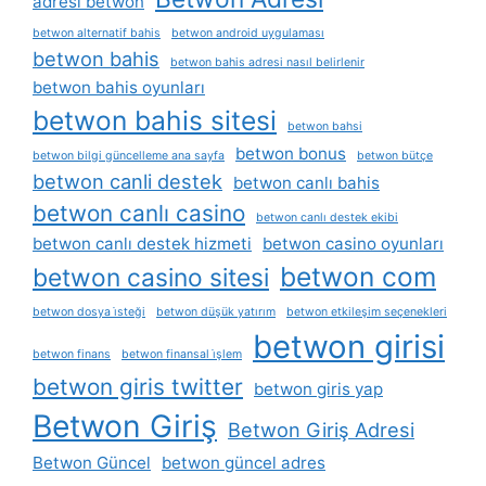
adresi betwon
betwon alternatif bahis
betwon android uygulaması
betwon bahis
betwon bahis adresi nasıl belirlenir
betwon bahis oyunları
betwon bahis sitesi
betwon bahsi
betwon bonus
betwon bilgi güncelleme ana sayfa
betwon bütçe
betwon canli destek
betwon canlı bahis
betwon canlı casino
betwon canlı destek ekibi
betwon canlı destek hizmeti
betwon casino oyunları
betwon com
betwon casino sitesi
betwon dosya i̇steği
betwon düşük yatırım
betwon etkileşim seçenekleri
betwon girisi
betwon finans
betwon finansal i̇şlem
betwon giris twitter
betwon giris yap
Betwon Giriş
Betwon Giriş Adresi
Betwon Güncel
betwon güncel adres