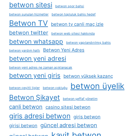
betwon sitesi
betwon spor bahsi
betwon sunulan hizmetler
betwon topluluk bahis hedef
Betwon TV
betwon tv canli maç izle
betwon twitter
betwon web sitesi hakkında
betwon whatsapp
betwon yapılandırılmış bahis
Betwon Yeni Adres
betwon yardım hattı
betwon yeni adresi
betwon yeni adres ne zaman açıklanacak
betwon yeni giris
betwon yüksek kazanç
betwon üyelik
betwon çeşitli ligler
betwon çokluğu
Betwon Şikayet
betwon şeffaf yönetim
canli betwon
casino sitesi betwon
giris adresi betwon
giris betwon
güncel adresi betwon
girisi betwon
kayit betwon