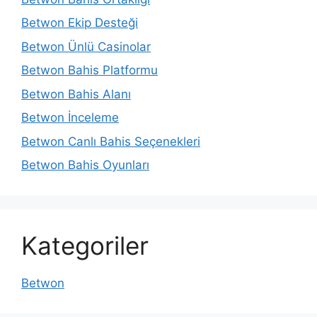
Betwon Ekip Desteği
Betwon Ünlü Casinolar
Betwon Bahis Platformu
Betwon Bahis Alanı
Betwon İnceleme
Betwon Canlı Bahis Seçenekleri
Betwon Bahis Oyunları
Kategoriler
Betwon