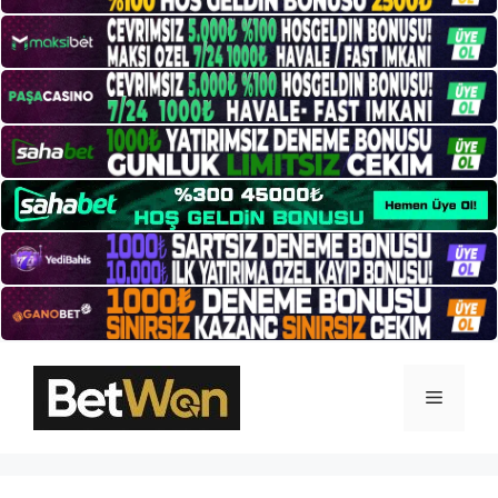
İçeriğe
atla
Menü