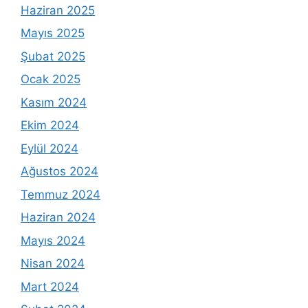
Haziran 2025
Mayıs 2025
Şubat 2025
Ocak 2025
Kasım 2024
Ekim 2024
Eylül 2024
Ağustos 2024
Temmuz 2024
Haziran 2024
Mayıs 2024
Nisan 2024
Mart 2024