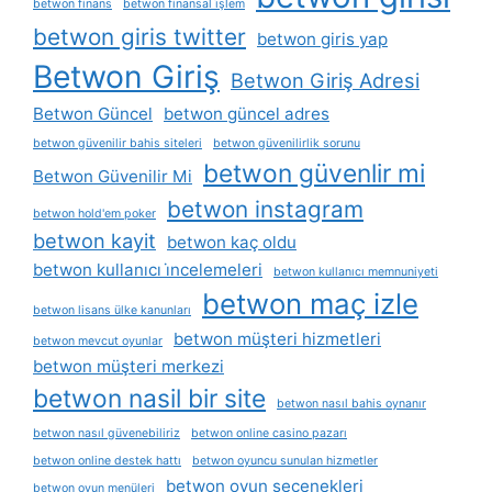
betwon finans
betwon finansal i̇şlem
betwon giris twitter
betwon giris yap
Betwon Giriş
Betwon Giriş Adresi
Betwon Güncel
betwon güncel adres
betwon güvenilir bahis siteleri
betwon güvenilirlik sorunu
betwon güvenlir mi
Betwon Güvenilir Mi
betwon instagram
betwon hold'em poker
betwon kayit
betwon kaç oldu
betwon kullanıcı i̇ncelemeleri
betwon kullanıcı memnuniyeti
betwon maç izle
betwon lisans ülke kanunları
betwon müşteri hizmetleri
betwon mevcut oyunlar
betwon müşteri merkezi
betwon nasil bir site
betwon nasıl bahis oynanır
betwon nasıl güvenebiliriz
betwon online casino pazarı
betwon online destek hattı
betwon oyuncu sunulan hizmetler
betwon oyun seçenekleri
betwon oyun menüleri