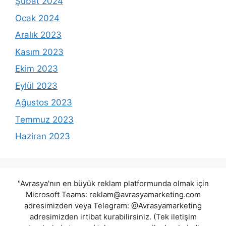
Şubat 2024
Ocak 2024
Aralık 2023
Kasım 2023
Ekim 2023
Eylül 2023
Ağustos 2023
Temmuz 2023
Haziran 2023
"Avrasya'nın en büyük reklam platformunda olmak için
Microsoft Teams:
reklam@avrasyamarketing.com
adresimizden veya Telegram: @Avrasyamarketing
adresimizden irtibat kurabilirsiniz. (Tek iletişim