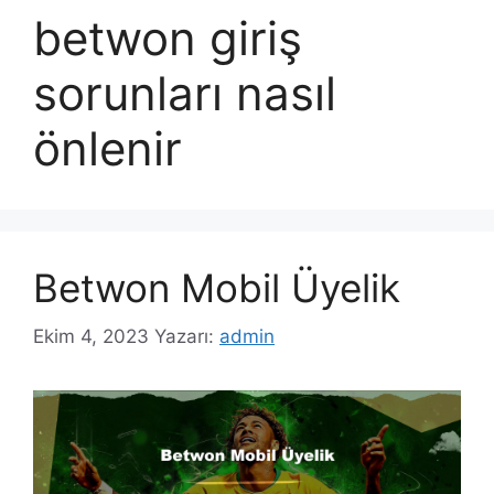
betwon giriş
sorunları nasıl
önlenir
Betwon Mobil Üyelik
Ekim 4, 2023
Yazarı:
admin