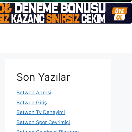
Son Yazılar
Betwon Adresi
Betwon Giriş
Betwon Tv Deneyimi
Betwon Spor Çevrimiçi