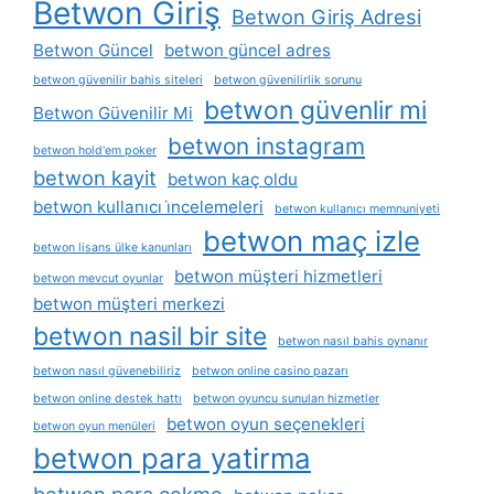
Betwon Giriş
Betwon Giriş Adresi
Betwon Güncel
betwon güncel adres
betwon güvenilir bahis siteleri
betwon güvenilirlik sorunu
betwon güvenlir mi
Betwon Güvenilir Mi
betwon instagram
betwon hold'em poker
betwon kayit
betwon kaç oldu
betwon kullanıcı i̇ncelemeleri
betwon kullanıcı memnuniyeti
betwon maç izle
betwon lisans ülke kanunları
betwon müşteri hizmetleri
betwon mevcut oyunlar
betwon müşteri merkezi
betwon nasil bir site
betwon nasıl bahis oynanır
betwon nasıl güvenebiliriz
betwon online casino pazarı
betwon online destek hattı
betwon oyuncu sunulan hizmetler
betwon oyun seçenekleri
betwon oyun menüleri
betwon para yatirma