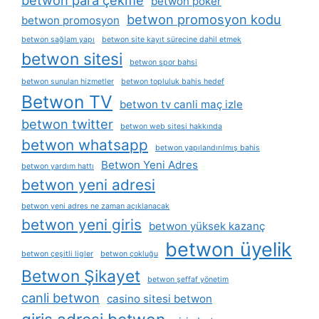
betwon para çekme
betwon poker
betwon promosyon kodu
betwon promosyon
betwon sağlam yapı
betwon site kayıt sürecine dahil etmek
betwon sitesi
betwon spor bahsi
betwon sunulan hizmetler
betwon topluluk bahis hedef
Betwon TV
betwon tv canli maç izle
betwon twitter
betwon web sitesi hakkında
betwon whatsapp
betwon yapılandırılmış bahis
Betwon Yeni Adres
betwon yardım hattı
betwon yeni adresi
betwon yeni adres ne zaman açıklanacak
betwon yeni giris
betwon yüksek kazanç
betwon üyelik
betwon çeşitli ligler
betwon çokluğu
Betwon Şikayet
betwon şeffaf yönetim
canli betwon
casino sitesi betwon