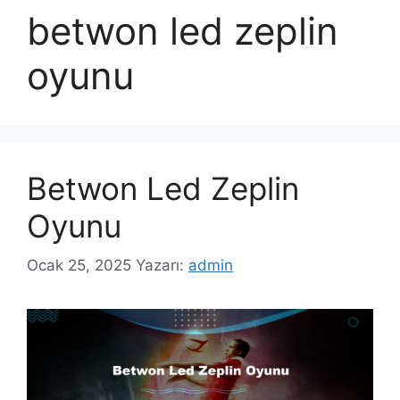
betwon led zeplin
oyunu
Betwon Led Zeplin
Oyunu
Ocak 25, 2025
Yazarı:
admin