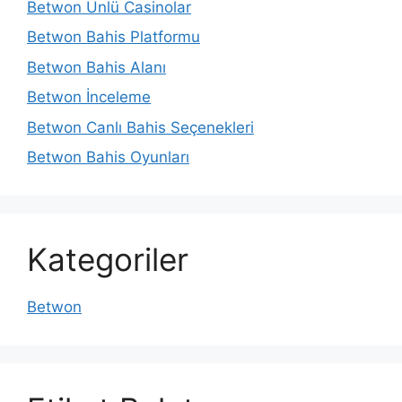
Betwon Ünlü Casinolar
Betwon Bahis Platformu
Betwon Bahis Alanı
Betwon İnceleme
Betwon Canlı Bahis Seçenekleri
Betwon Bahis Oyunları
Kategoriler
Betwon