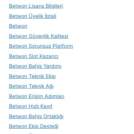
Betwon Lisans Bilgileri
Betwon Üyelik İptali
Betwon
Betwon Güvenlik Kalitesi
Betwon Sorunsuz Platform
Betwon Slot Kazancı
Betwon Bahis Yardımı
Betwon Teknik Ekip
Betwon Teknik Ağı
Betwon Erişim Adımları
Betwon Hızlı Kayıt
Betwon Bahis Ortaklığı
Betwon Ekip Desteği