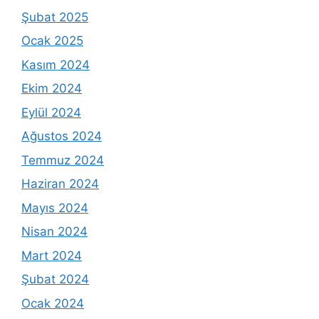
Şubat 2025
Ocak 2025
Kasım 2024
Ekim 2024
Eylül 2024
Ağustos 2024
Temmuz 2024
Haziran 2024
Mayıs 2024
Nisan 2024
Mart 2024
Şubat 2024
Ocak 2024