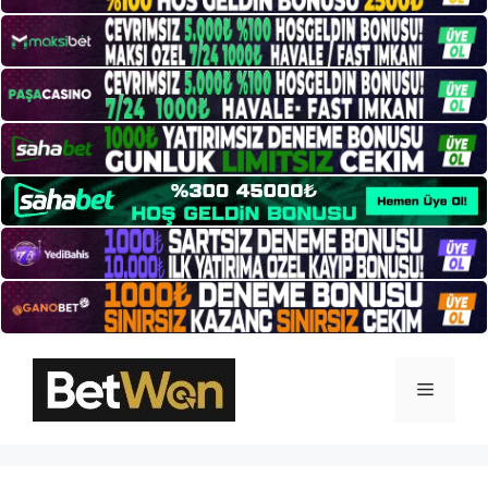
İçeriğe
atla
Menü