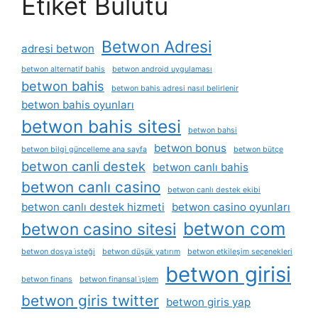
Etiket Bulutu
Betwon Adresi
adresi betwon
betwon alternatif bahis
betwon android uygulaması
betwon bahis
betwon bahis adresi nasıl belirlenir
betwon bahis oyunları
betwon bahis sitesi
betwon bahsi
betwon bonus
betwon bilgi güncelleme ana sayfa
betwon bütçe
betwon canli destek
betwon canlı bahis
betwon canlı casino
betwon canlı destek ekibi
betwon canlı destek hizmeti
betwon casino oyunları
betwon com
betwon casino sitesi
betwon dosya i̇steği
betwon düşük yatırım
betwon etkileşim seçenekleri
betwon girisi
betwon finans
betwon finansal i̇şlem
betwon giris twitter
betwon giris yap