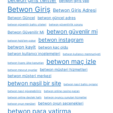
betwon giris twitter
betwon giris yap
Betwon Giriş
Betwon Giriş Adresi
Betwon Güncel
betwon güncel adres
betwon güvenilir bahis siteleri
betwon güvenilirlik sorunu
betwon güvenlir mi
Betwon Güvenilir Mi
betwon instagram
betwon hold'em poker
betwon kayit
betwon kaç oldu
betwon kullanıcı i̇ncelemeleri
betwon kullanıcı memnuniyeti
betwon maç izle
betwon lisans ülke kanunları
betwon müşteri hizmetleri
betwon mevcut oyunlar
betwon müşteri merkezi
betwon nasil bir site
betwon nasıl bahis oynanır
betwon nasıl güvenebiliriz
betwon online casino pazarı
betwon online destek hattı
betwon oyuncu sunulan hizmetler
betwon oyun seçenekleri
betwon oyun menüleri
betwon para yatirma