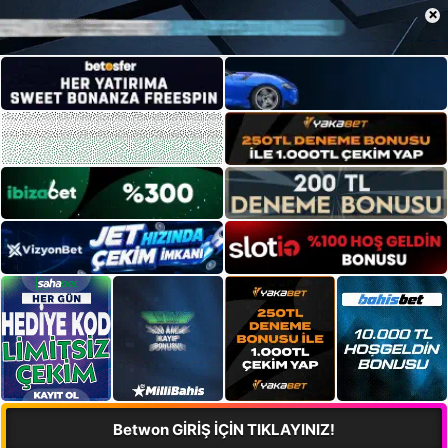
×
Betwon GİRİŞ İÇİN TIKLAYINIZ!