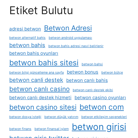
Etiket Bulutu
Betwon Adresi
adresi betwon
betwon alternatif bahis
betwon android uygulaması
betwon bahis
betwon bahis adresi nasıl belirlenir
betwon bahis oyunları
betwon bahis sitesi
betwon bahsi
betwon bonus
betwon bilgi güncelleme ana sayfa
betwon bütçe
betwon canli destek
betwon canlı bahis
betwon canlı casino
betwon canlı destek ekibi
betwon canlı destek hizmeti
betwon casino oyunları
betwon com
betwon casino sitesi
betwon dosya i̇steği
betwon düşük yatırım
betwon etkileşim seçenekleri
betwon girisi
betwon finans
betwon finansal i̇şlem