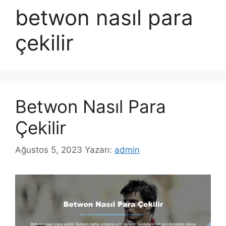
betwon nasıl para
çekilir
Betwon Nasıl Para
Çekilir
Ağustos 5, 2023
Yazarı:
admin