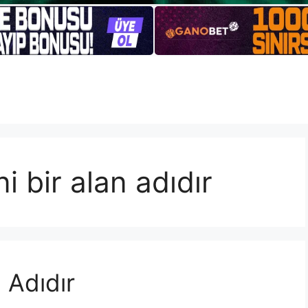
i bir alan adıdır
 Adıdır