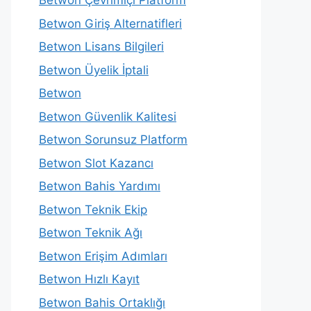
Betwon Çevrimiçi Platform
Betwon Giriş Alternatifleri
Betwon Lisans Bilgileri
Betwon Üyelik İptali
Betwon
Betwon Güvenlik Kalitesi
Betwon Sorunsuz Platform
Betwon Slot Kazancı
Betwon Bahis Yardımı
Betwon Teknik Ekip
Betwon Teknik Ağı
Betwon Erişim Adımları
Betwon Hızlı Kayıt
Betwon Bahis Ortaklığı