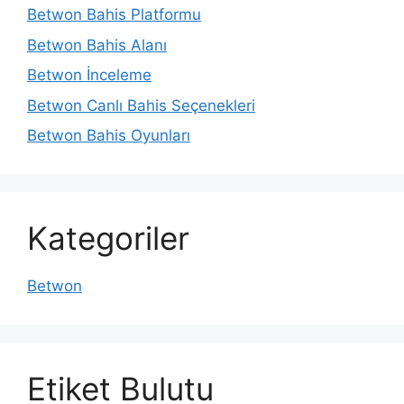
Betwon Bahis Platformu
Betwon Bahis Alanı
Betwon İnceleme
Betwon Canlı Bahis Seçenekleri
Betwon Bahis Oyunları
Kategoriler
Betwon
Etiket Bulutu