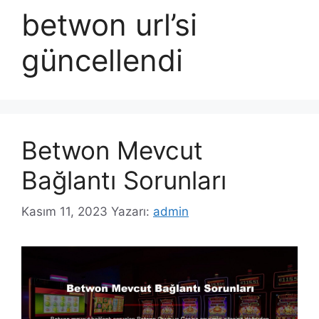
betwon url’si
güncellendi
Betwon Mevcut
Bağlantı Sorunları
Kasım 11, 2023
Yazarı:
admin