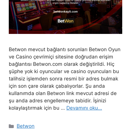
Betwon mevcut bağlantı sorunları Betwon Oyun
ve Casino çevrimiçi sitesine doğrudan erişim
bağlantısı Betwon.com olarak değiştirildi. Hiç
şüphe yok ki oyuncular ve casino oyuncuları bu
talihsiz işlemden sonra resmi bir adres bulmak
için son çare olarak çabalıyorlar. Şu anda
kullanımda olan Betwon link mevcut adresi de
şu anda adres engellemeye tabidir. İşinizi
kolaylaştırmak için bu …
Devamını oku…
Kategoriler
Betwon