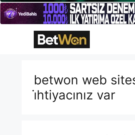
İçeriğe
atla
betwon web sites
i̇htiyacınız var