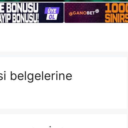
i belgelerine