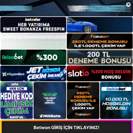
×
Betwon GİRİŞ İÇİN TIKLAYINIZ!